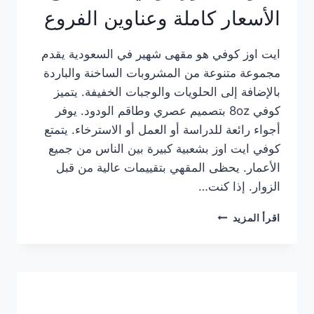
الأسعار كاملة وعناوين الفروع
ايت اوز كوفي هو مقهى شهير في السعودية يقدم
مجموعة متنوعة من المشروبات الساخنة والباردة
بالإضافة إلى الحلويات والوجبات الخفيفة. يتميز
كوفي 8oz بتصميم عصري وطاقم الودود. يوفر
أجواء رائعة للدراسة أو العمل أو الاسترخاء. يتمتع
كوفي ايت اوز بشعبية كبيرة بين الناس من جميع
الأعمار. يحظى المقهي بتقييمات عالية من قبل
الزوار. إذا كنت…
منيو
اقرأ المزيد
ايت
اوز
كوفي
الجديد
مع
الأسعار