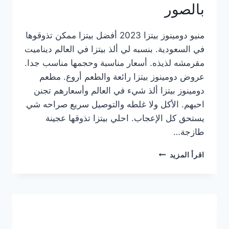
بالصور
منيو دومينوز بيتزا 2023 أفضل بيتزا ممكن تذوقوها
في السعودية. بنسبه لي ألذ بيتزا في العالم ديناميت
مقرمشه لذيذه. أسعار مناسبة وحجمها مناسب جدا.
عروض دومينوز بيتزا رائعة والطعم أروع. مطعم
دومينوز بيتزا ألذ شيء في العالم وأسعارهم تجنن
احبهم. الأكل ولا غلطه والتوصيل سريع صراحه شي
يستحق كل الإعجاب. احلي بيتزا تذوقها عجينة
طازجة…
منيو
اقرأ المزيد
دومينوز
بيتزا
2023
–
أسعار
المنيو
الجديد