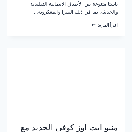
باستا متنوعة بين الأطباق الإيطالية التقليدية
والحديثة. بما في ذلك البيتزا والمعكرونة…
أسعار
اقرأ المزيد
منيو
كازا
باستا
الجديد
كامل
وعناوين
الفروع
منيو ايت اوز كوفي الجديد مع