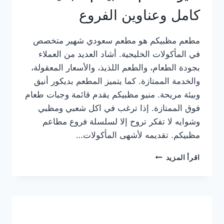
كامل وعناوين الفروع
مطعم مظبيكم هو مطعم سعودي شهير متخصص
في المأكولات الخليجية. أشاد العديد من العملاء
بجودة الطعام، والطعم اللذيذ، والأسعار المعقولة،
والخدمة الممتازة. كما يتميز المطعم بديكور أنيق
وبيئة مريحة. منيو مظبيكم يقدم قائمة وجبات طعام
فوق الممتازة. إذا ترغب في اكل شعبي ومظبي
وشوايه لا تفكر تروح إلا لسلسلة فروع مطاعم
مظبيكم. تقديمه لأشهى المأكولات…
منيو
اقرأ المزيد
مطعم
مظبيكم
الجديد
كامل
وعناوين
الفروع