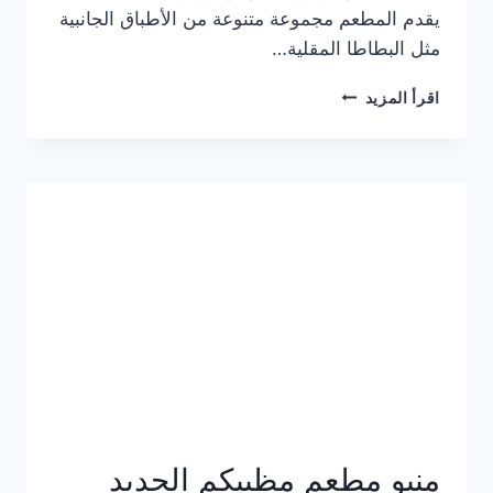
يقدم المطعم مجموعة متنوعة من الأطباق الجانبية
مثل البطاطا المقلية…
أسعار
اقرأ المزيد
منيو
مطعم
جان
برجر
الجديد
كامل
وعناوين
الفروع
منيو مطعم مظبيكم الجديد