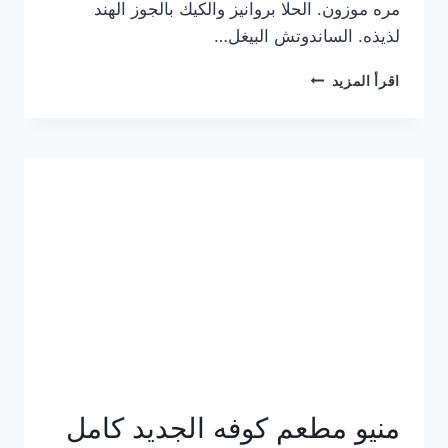
مره موزون. الحلا بروانيز والكيك بالجوز الهند
لذيذه. الساندوتش البيغل…
منيو
اقرأ المزيد
كوفي
هاف
مليون
الجديد
بالأسعار
كاملة
منيو مطعم كوفه الجديد كامل