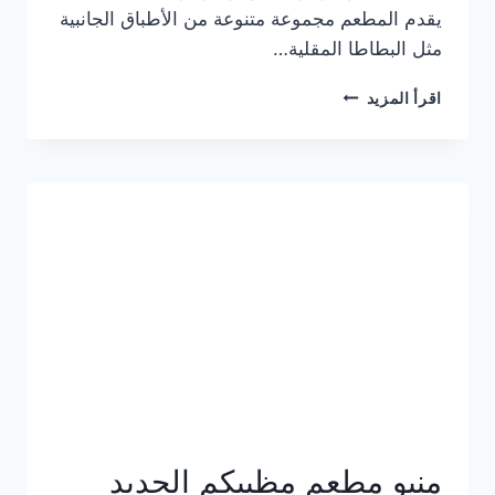
يقدم المطعم مجموعة متنوعة من الأطباق الجانبية
مثل البطاطا المقلية…
أسعار
اقرأ المزيد
منيو
مطعم
جان
برجر
الجديد
كامل
وعناوين
الفروع
منيو مطعم مظبيكم الجديد