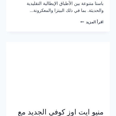
باستا متنوعة بين الأطباق الإيطالية التقليدية
والحديثة. بما في ذلك البيتزا والمعكرونة…
أسعار
اقرأ المزيد
منيو
كازا
باستا
الجديد
كامل
وعناوين
الفروع
منيو ايت اوز كوفي الجديد مع