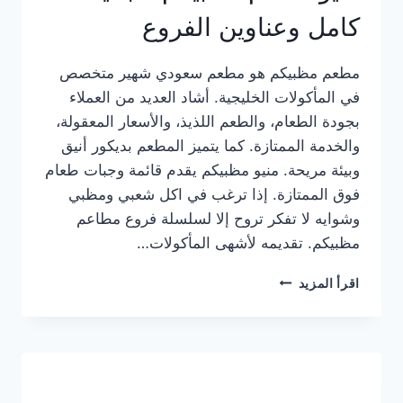
كامل وعناوين الفروع
مطعم مظبيكم هو مطعم سعودي شهير متخصص
في المأكولات الخليجية. أشاد العديد من العملاء
بجودة الطعام، والطعم اللذيذ، والأسعار المعقولة،
والخدمة الممتازة. كما يتميز المطعم بديكور أنيق
وبيئة مريحة. منيو مظبيكم يقدم قائمة وجبات طعام
فوق الممتازة. إذا ترغب في اكل شعبي ومظبي
وشوايه لا تفكر تروح إلا لسلسلة فروع مطاعم
مظبيكم. تقديمه لأشهى المأكولات…
منيو
اقرأ المزيد
مطعم
مظبيكم
الجديد
كامل
وعناوين
الفروع