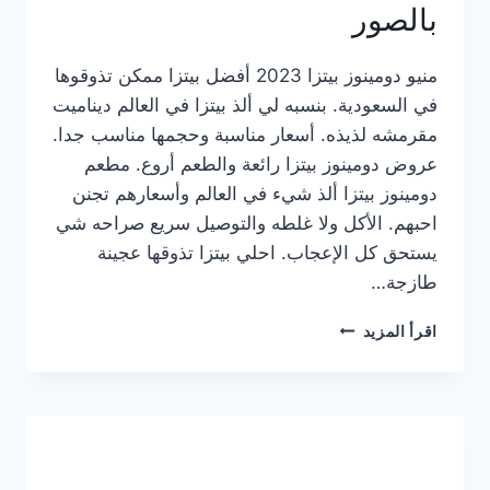
بالصور
منيو دومينوز بيتزا 2023 أفضل بيتزا ممكن تذوقوها
في السعودية. بنسبه لي ألذ بيتزا في العالم ديناميت
مقرمشه لذيذه. أسعار مناسبة وحجمها مناسب جدا.
عروض دومينوز بيتزا رائعة والطعم أروع. مطعم
دومينوز بيتزا ألذ شيء في العالم وأسعارهم تجنن
احبهم. الأكل ولا غلطه والتوصيل سريع صراحه شي
يستحق كل الإعجاب. احلي بيتزا تذوقها عجينة
طازجة…
منيو
اقرأ المزيد
دومينوز
بيتزا
2023
–
أسعار
المنيو
الجديد