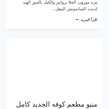
مره موزون. الحلا بروانيز والكيك بالجوز الهند
لذيذه. الساندوتش البيغل…
منيو
اقرأ المزيد
كوفي
هاف
مليون
الجديد
بالأسعار
كاملة
منيو مطعم كوفه الجديد كامل