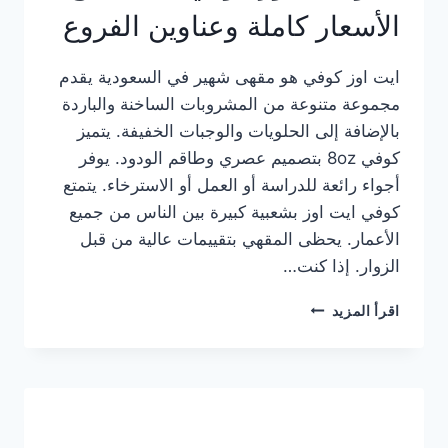
الأسعار كاملة وعناوين الفروع
ايت اوز كوفي هو مقهى شهير في السعودية يقدم
مجموعة متنوعة من المشروبات الساخنة والباردة
بالإضافة إلى الحلويات والوجبات الخفيفة. يتميز
كوفي 8oz بتصميم عصري وطاقم الودود. يوفر
أجواء رائعة للدراسة أو العمل أو الاسترخاء. يتمتع
كوفي ايت اوز بشعبية كبيرة بين الناس من جميع
الأعمار. يحظى المقهي بتقييمات عالية من قبل
الزوار. إذا كنت…
منيو
اقرأ المزيد
ايت
اوز
كوفي
الجديد
مع
الأسعار