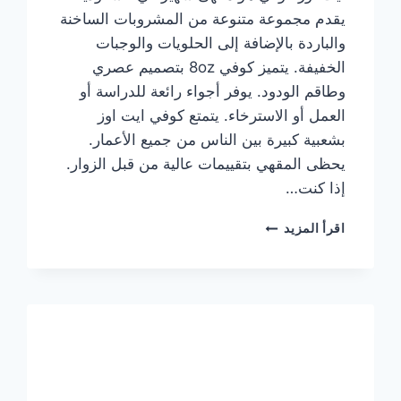
يقدم مجموعة متنوعة من المشروبات الساخنة
والباردة بالإضافة إلى الحلويات والوجبات
الخفيفة. يتميز كوفي 8oz بتصميم عصري
وطاقم الودود. يوفر أجواء رائعة للدراسة أو
العمل أو الاسترخاء. يتمتع كوفي ايت اوز
بشعبية كبيرة بين الناس من جميع الأعمار.
يحظى المقهي بتقييمات عالية من قبل الزوار.
إذا كنت…
منيو
اقرأ المزيد
ايت
اوز
كوفي
الجديد
مع
الأسعار
كاملة
وعناوين
الفروع