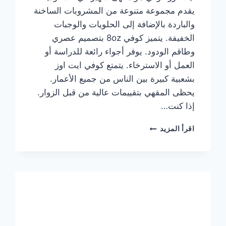
يقدم مجموعة متنوعة من المشروبات الساخنة
والباردة بالإضافة إلى الحلويات والوجبات
الخفيفة. يتميز كوفي 8oz بتصميم عصري
وطاقم الودود. يوفر أجواء رائعة للدراسة أو
العمل أو الاسترخاء. يتمتع كوفي ايت اوز
بشعبية كبيرة بين الناس من جميع الأعمار.
يحظى المقهي بتقييمات عالية من قبل الزوار.
إذا كنت…
منيو
اقرأ المزيد
ايت
اوز
كوفي
الجديد
مع
الأسعار
كاملة
وعناوين
الفروع