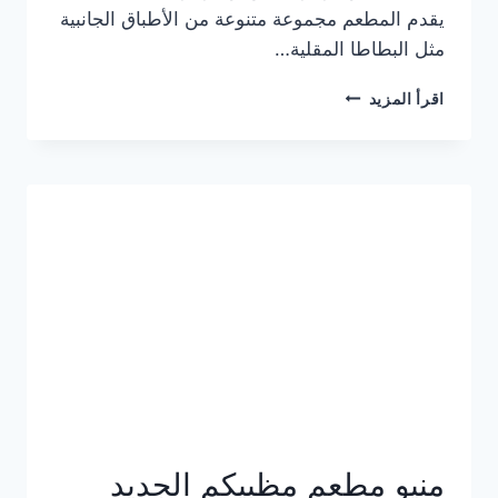
يقدم المطعم مجموعة متنوعة من الأطباق الجانبية
مثل البطاطا المقلية…
أسعار
اقرأ المزيد
منيو
مطعم
جان
برجر
الجديد
كامل
وعناوين
الفروع
منيو مطعم مظبيكم الجديد