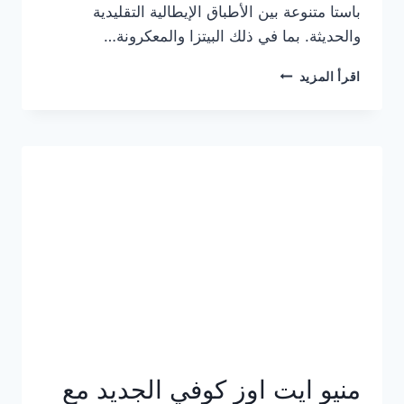
باستا متنوعة بين الأطباق الإيطالية التقليدية
والحديثة. بما في ذلك البيتزا والمعكرونة…
أسعار
اقرأ المزيد
منيو
كازا
باستا
الجديد
كامل
وعناوين
الفروع
منيو ايت اوز كوفي الجديد مع