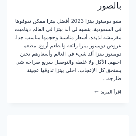
بالصور
منيو دومينوز بيتزا 2023 أفضل بيتزا ممكن تذوقوها
في السعودية. بنسبه لي ألذ بيتزا في العالم ديناميت
مقرمشه لذيذه. أسعار مناسبة وحجمها مناسب جدا.
عروض دومينوز بيتزا رائعة والطعم أروع. مطعم
دومينوز بيتزا ألذ شيء في العالم وأسعارهم تجنن
احبهم. الأكل ولا غلطه والتوصيل سريع صراحه شي
يستحق كل الإعجاب. احلي بيتزا تذوقها عجينة
طازجة…
منيو
اقرأ المزيد
دومينوز
بيتزا
2023
–
أسعار
المنيو
الجديد