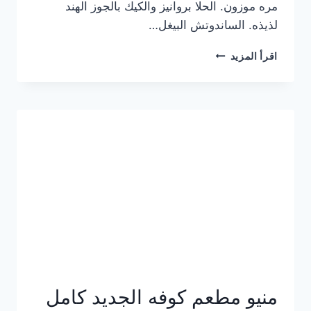
مره موزون. الحلا بروانيز والكيك بالجوز الهند
لذيذه. الساندوتش البيغل…
منيو
اقرأ المزيد
كوفي
هاف
مليون
الجديد
بالأسعار
كاملة
منيو مطعم كوفه الجديد كامل