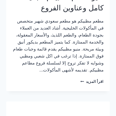
كامل وعناوين الفروع
مطعم مظبيكم هو مطعم سعودي شهير متخصص
في المأكولات الخليجية. أشاد العديد من العملاء
بجودة الطعام، والطعم اللذيذ، والأسعار المعقولة،
والخدمة الممتازة. كما يتميز المطعم بديكور أنيق
وبيئة مريحة. منيو مظبيكم يقدم قائمة وجبات طعام
فوق الممتازة. إذا ترغب في اكل شعبي ومظبي
وشوايه لا تفكر تروح إلا لسلسلة فروع مطاعم
مظبيكم. تقديمه لأشهى المأكولات…
منيو
اقرأ المزيد
مطعم
مظبيكم
الجديد
كامل
وعناوين
الفروع