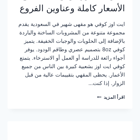
الأسعار كاملة وعناوين الفروع
ايت اوز كوفي هو مقهى شهير في السعودية يقدم
مجموعة متنوعة من المشروبات الساخنة والباردة
بالإضافة إلى الحلويات والوجبات الخفيفة. يتميز
كوفي 8oz بتصميم عصري وطاقم الودود. يوفر
أجواء رائعة للدراسة أو العمل أو الاسترخاء. يتمتع
كوفي ايت اوز بشعبية كبيرة بين الناس من جميع
الأعمار. يحظى المقهي بتقييمات عالية من قبل
الزوار. إذا كنت…
منيو
اقرأ المزيد
ايت
اوز
كوفي
الجديد
مع
الأسعار