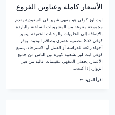
الأسعار كاملة وعناوين الفروع
ايت اوز كوفي هو مقهى شهير في السعودية يقدم
مجموعة متنوعة من المشروبات الساخنة والباردة
بالإضافة إلى الحلويات والوجبات الخفيفة. يتميز
كوفي 8oz بتصميم عصري وطاقم الودود. يوفر
أجواء رائعة للدراسة أو العمل أو الاسترخاء. يتمتع
كوفي ايت اوز بشعبية كبيرة بين الناس من جميع
الأعمار. يحظى المقهي بتقييمات عالية من قبل
الزوار. إذا كنت…
منيو
اقرأ المزيد
ايت
اوز
كوفي
الجديد
مع
الأسعار