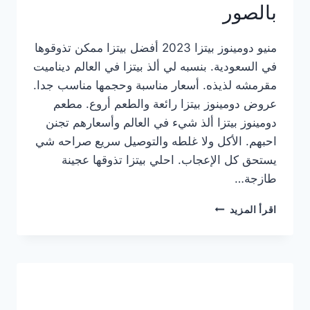
بالصور
منيو دومينوز بيتزا 2023 أفضل بيتزا ممكن تذوقوها
في السعودية. بنسبه لي ألذ بيتزا في العالم ديناميت
مقرمشه لذيذه. أسعار مناسبة وحجمها مناسب جدا.
عروض دومينوز بيتزا رائعة والطعم أروع. مطعم
دومينوز بيتزا ألذ شيء في العالم وأسعارهم تجنن
احبهم. الأكل ولا غلطه والتوصيل سريع صراحه شي
يستحق كل الإعجاب. احلي بيتزا تذوقها عجينة
طازجة…
منيو
اقرأ المزيد
دومينوز
بيتزا
2023
–
أسعار
المنيو
الجديد