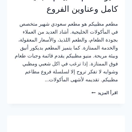
كامل وعناوين الفروع
مطعم مظبيكم هو مطعم سعودي شهير متخصص
في المأكولات الخليجية. أشاد العديد من العملاء
بجودة الطعام، والطعم اللذيذ، والأسعار المعقولة،
والخدمة الممتازة. كما يتميز المطعم بديكور أنيق
وبيئة مريحة. منيو مظبيكم يقدم قائمة وجبات طعام
فوق الممتازة. إذا ترغب في اكل شعبي ومظبي
وشوايه لا تفكر تروح إلا لسلسلة فروع مطاعم
مظبيكم. تقديمه لأشهى المأكولات…
منيو
اقرأ المزيد
مطعم
مظبيكم
الجديد
كامل
وعناوين
الفروع