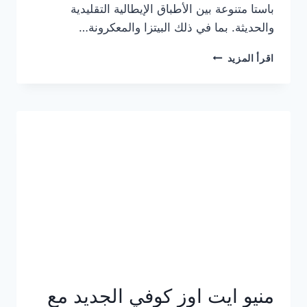
باستا متنوعة بين الأطباق الإيطالية التقليدية
والحديثة. بما في ذلك البيتزا والمعكرونة…
أسعار
اقرأ المزيد
منيو
كازا
باستا
الجديد
كامل
وعناوين
الفروع
منيو ايت اوز كوفي الجديد مع