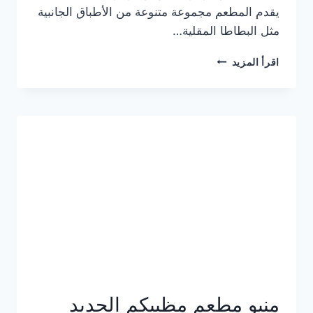
يقدم المطعم مجموعة متنوعة من الأطباق الجانبية
مثل البطاطا المقلية…
أسعار
اقرأ المزيد
منيو
مطعم
جان
برجر
الجديد
كامل
وعناوين
الفروع
منيو مطعم مظبيكم الجديد