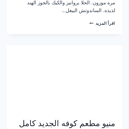
مره موزون. الحلا بروانيز والكيك بالجوز الهند
لذيذه. الساندوتش البيغل…
منيو
اقرأ المزيد
كوفي
هاف
مليون
الجديد
بالأسعار
كاملة
منيو مطعم كوفه الجديد كامل