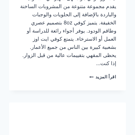
يقدم مجموعة متنوعة من المشروبات الساخنة
والباردة بالإضافة إلى الحلويات والوجبات
الخفيفة. يتميز كوفي 8oz بتصميم عصري
وطاقم الودود. يوفر أجواء رائعة للدراسة أو
العمل أو الاسترخاء. يتمتع كوفي ايت اوز
بشعبية كبيرة بين الناس من جميع الأعمار.
يحظى المقهي بتقييمات عالية من قبل الزوار.
إذا كنت…
منيو
اقرأ المزيد
ايت
اوز
كوفي
الجديد
مع
الأسعار
كاملة
وعناوين
الفروع