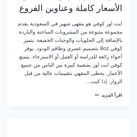
الأسعار كاملة وعناوين الفروع
ايت اوز كوفي هو مقهى شهير في السعودية يقدم
مجموعة متنوعة من المشروبات الساخنة والباردة
بالإضافة إلى الحلويات والوجبات الخفيفة. يتميز
كوفي 8oz بتصميم عصري وطاقم الودود. يوفر
أجواء رائعة للدراسة أو العمل أو الاسترخاء. يتمتع
كوفي ايت اوز بشعبية كبيرة بين الناس من جميع
الأعمار. يحظى المقهي بتقييمات عالية من قبل
الزوار. إذا كنت…
منيو
اقرأ المزيد
ايت
اوز
كوفي
الجديد
مع
الأسعار