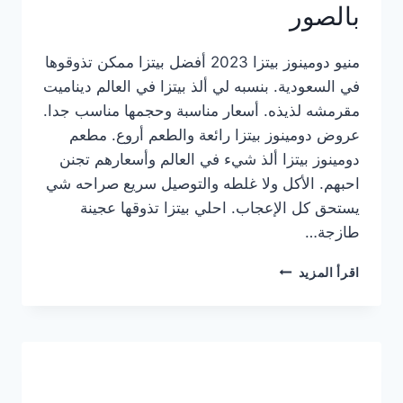
بالصور
منيو دومينوز بيتزا 2023 أفضل بيتزا ممكن تذوقوها
في السعودية. بنسبه لي ألذ بيتزا في العالم ديناميت
مقرمشه لذيذه. أسعار مناسبة وحجمها مناسب جدا.
عروض دومينوز بيتزا رائعة والطعم أروع. مطعم
دومينوز بيتزا ألذ شيء في العالم وأسعارهم تجنن
احبهم. الأكل ولا غلطه والتوصيل سريع صراحه شي
يستحق كل الإعجاب. احلي بيتزا تذوقها عجينة
طازجة…
منيو
اقرأ المزيد
دومينوز
بيتزا
2023
–
أسعار
المنيو
الجديد