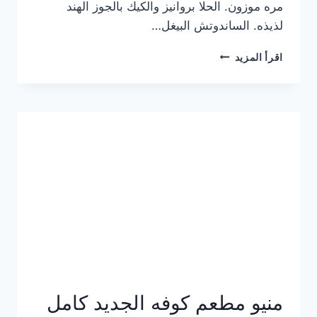
مره موزون. الحلا بروانيز والكيك بالجوز الهند
لذيذه. الساندوتش البيغل…
منيو
اقرأ المزيد
كوفي
هاف
مليون
الجديد
بالأسعار
كاملة
منيو مطعم كوفه الجديد كامل