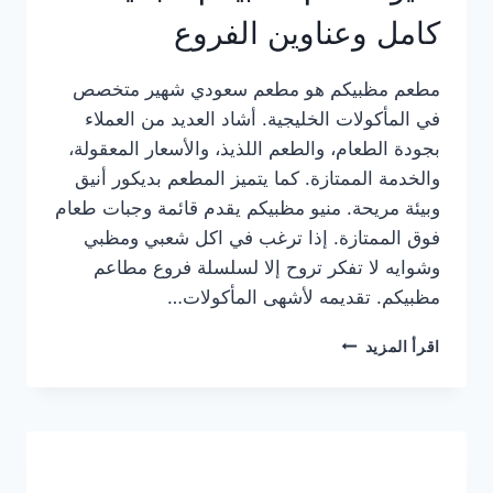
كامل وعناوين الفروع
مطعم مظبيكم هو مطعم سعودي شهير متخصص
في المأكولات الخليجية. أشاد العديد من العملاء
بجودة الطعام، والطعم اللذيذ، والأسعار المعقولة،
والخدمة الممتازة. كما يتميز المطعم بديكور أنيق
وبيئة مريحة. منيو مظبيكم يقدم قائمة وجبات طعام
فوق الممتازة. إذا ترغب في اكل شعبي ومظبي
وشوايه لا تفكر تروح إلا لسلسلة فروع مطاعم
مظبيكم. تقديمه لأشهى المأكولات…
منيو
اقرأ المزيد
مطعم
مظبيكم
الجديد
كامل
وعناوين
الفروع