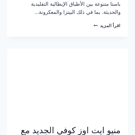
باستا متنوعة بين الأطباق الإيطالية التقليدية
والحديثة. بما في ذلك البيتزا والمعكرونة…
أسعار
اقرأ المزيد
منيو
كازا
باستا
الجديد
كامل
وعناوين
الفروع
منيو ايت اوز كوفي الجديد مع