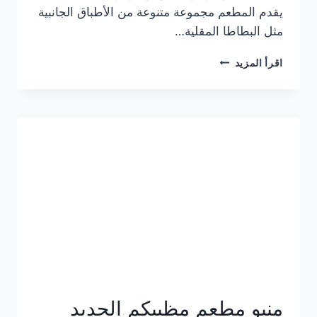
يقدم المطعم مجموعة متنوعة من الأطباق الجانبية
مثل البطاطا المقلية…
أسعار
اقرأ المزيد
منيو
مطعم
جان
برجر
الجديد
كامل
وعناوين
الفروع
منيو مطعم مظبيكم الجديد