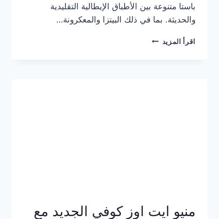
باستا متنوعة بين الأطباق الإيطالية التقليدية
والحديثة. بما في ذلك البيتزا والمعكرونة…
أسعار
اقرأ المزيد
منيو
كازا
باستا
الجديد
كامل
وعناوين
الفروع
منيو ايت اوز كوفي الجديد مع