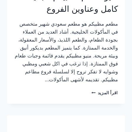
كامل وعناوين الفروع
مطعم مظبيكم هو مطعم سعودي شهير متخصص
في المأكولات الخليجية. أشاد العديد من العملاء
بجودة الطعام، والطعم اللذيذ، والأسعار المعقولة،
والخدمة الممتازة. كما يتميز المطعم بديكور أنيق
وبيئة مريحة. منيو مظبيكم يقدم قائمة وجبات طعام
فوق الممتازة. إذا ترغب في اكل شعبي ومظبي
وشوايه لا تفكر تروح إلا لسلسلة فروع مطاعم
مظبيكم. تقديمه لأشهى المأكولات…
منيو
اقرأ المزيد
مطعم
مظبيكم
الجديد
كامل
وعناوين
الفروع