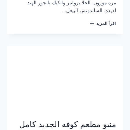
مره موزون. الحلا بروانيز والكيك بالجوز الهند
لذيذه. الساندوتش البيغل…
منيو
اقرأ المزيد
كوفي
هاف
مليون
الجديد
بالأسعار
كاملة
منيو مطعم كوفه الجديد كامل