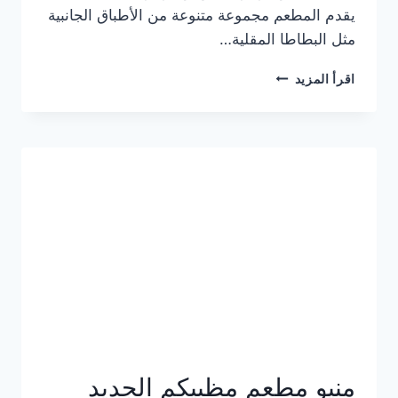
يقدم المطعم مجموعة متنوعة من الأطباق الجانبية
مثل البطاطا المقلية…
أسعار
اقرأ المزيد
منيو
مطعم
جان
برجر
الجديد
كامل
وعناوين
الفروع
منيو مطعم مظبيكم الجديد