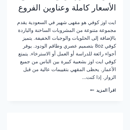
الأسعار كاملة وعناوين الفروع
ايت اوز كوفي هو مقهى شهير في السعودية يقدم
مجموعة متنوعة من المشروبات الساخنة والباردة
بالإضافة إلى الحلويات والوجبات الخفيفة. يتميز
كوفي 8oz بتصميم عصري وطاقم الودود. يوفر
أجواء رائعة للدراسة أو العمل أو الاسترخاء. يتمتع
كوفي ايت اوز بشعبية كبيرة بين الناس من جميع
الأعمار. يحظى المقهي بتقييمات عالية من قبل
الزوار. إذا كنت…
منيو
اقرأ المزيد
ايت
اوز
كوفي
الجديد
مع
الأسعار