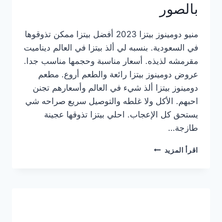
بالصور
منيو دومينوز بيتزا 2023 أفضل بيتزا ممكن تذوقوها
في السعودية. بنسبه لي ألذ بيتزا في العالم ديناميت
مقرمشه لذيذه. أسعار مناسبة وحجمها مناسب جدا.
عروض دومينوز بيتزا رائعة والطعم أروع. مطعم
دومينوز بيتزا ألذ شيء في العالم وأسعارهم تجنن
احبهم. الأكل ولا غلطه والتوصيل سريع صراحه شي
يستحق كل الإعجاب. احلي بيتزا تذوقها عجينة
طازجة…
منيو
اقرأ المزيد
دومينوز
بيتزا
2023
–
أسعار
المنيو
الجديد