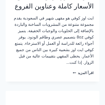
الأسعار كاملة وعناوين الفروع
ايت اوز كوفي هو مقهى شهير في السعودية يقدم
مجموعة متنوعة من المشروبات الساخنة والباردة
بالإضافة إلى الحلويات والوجبات الخفيفة. يتميز
كوفي 8oz بتصميم عصري وطاقم الودود. يوفر
أجواء رائعة للدراسة أو العمل أو الاسترخاء. يتمتع
كوفي ايت اوز بشعبية كبيرة بين الناس من جميع
الأعمار. يحظى المقهي بتقييمات عالية من قبل
الزوار. إذا كنت…
منيو
اقرأ المزيد
ايت
اوز
كوفي
الجديد
مع
الأسعار