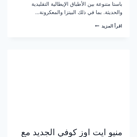
باستا متنوعة بين الأطباق الإيطالية التقليدية
والحديثة. بما في ذلك البيتزا والمعكرونة…
أسعار
اقرأ المزيد
منيو
كازا
باستا
الجديد
كامل
وعناوين
الفروع
منيو ايت اوز كوفي الجديد مع