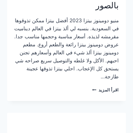
بالصور
منيو دومينوز بيتزا 2023 أفضل بيتزا ممكن تذوقوها
في السعودية. بنسبه لي ألذ بيتزا في العالم ديناميت
مقرمشه لذيذه. أسعار مناسبة وحجمها مناسب جدا.
عروض دومينوز بيتزا رائعة والطعم أروع. مطعم
دومينوز بيتزا ألذ شيء في العالم وأسعارهم تجنن
احبهم. الأكل ولا غلطه والتوصيل سريع صراحه شي
يستحق كل الإعجاب. احلي بيتزا تذوقها عجينة
طازجة…
منيو
اقرأ المزيد
دومينوز
بيتزا
2023
–
أسعار
المنيو
الجديد