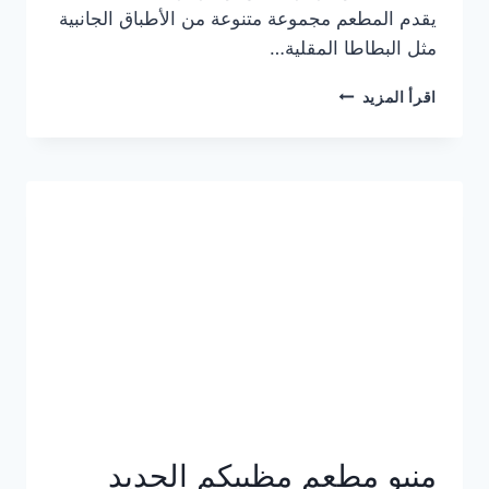
يقدم المطعم مجموعة متنوعة من الأطباق الجانبية
مثل البطاطا المقلية…
أسعار
اقرأ المزيد
منيو
مطعم
جان
برجر
الجديد
كامل
وعناوين
الفروع
منيو مطعم مظبيكم الجديد