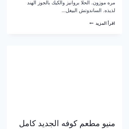
مره موزون. الحلا بروانيز والكيك بالجوز الهند
لذيذه. الساندوتش البيغل…
منيو
اقرأ المزيد
كوفي
هاف
مليون
الجديد
بالأسعار
كاملة
منيو مطعم كوفه الجديد كامل