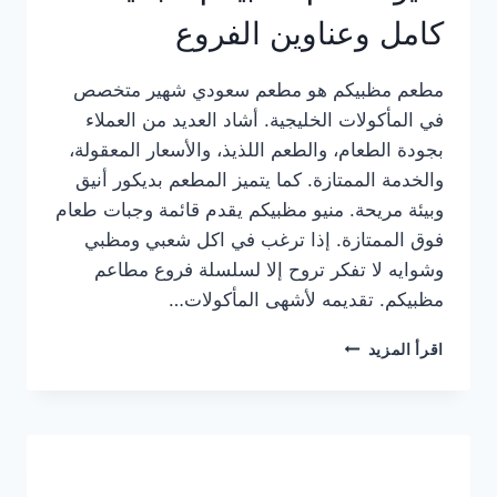
كامل وعناوين الفروع
مطعم مظبيكم هو مطعم سعودي شهير متخصص
في المأكولات الخليجية. أشاد العديد من العملاء
بجودة الطعام، والطعم اللذيذ، والأسعار المعقولة،
والخدمة الممتازة. كما يتميز المطعم بديكور أنيق
وبيئة مريحة. منيو مظبيكم يقدم قائمة وجبات طعام
فوق الممتازة. إذا ترغب في اكل شعبي ومظبي
وشوايه لا تفكر تروح إلا لسلسلة فروع مطاعم
مظبيكم. تقديمه لأشهى المأكولات…
منيو
اقرأ المزيد
مطعم
مظبيكم
الجديد
كامل
وعناوين
الفروع