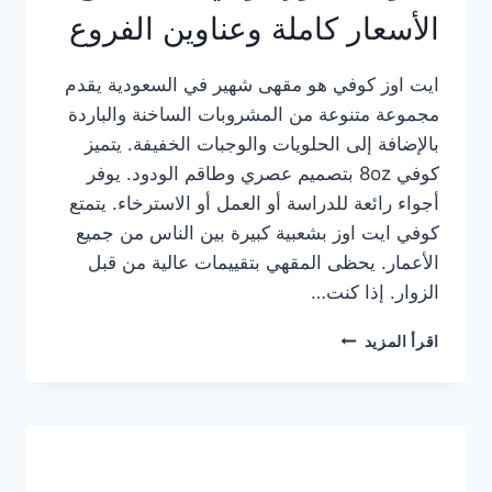
الأسعار كاملة وعناوين الفروع
ايت اوز كوفي هو مقهى شهير في السعودية يقدم
مجموعة متنوعة من المشروبات الساخنة والباردة
بالإضافة إلى الحلويات والوجبات الخفيفة. يتميز
كوفي 8oz بتصميم عصري وطاقم الودود. يوفر
أجواء رائعة للدراسة أو العمل أو الاسترخاء. يتمتع
كوفي ايت اوز بشعبية كبيرة بين الناس من جميع
الأعمار. يحظى المقهي بتقييمات عالية من قبل
الزوار. إذا كنت…
منيو
اقرأ المزيد
ايت
اوز
كوفي
الجديد
مع
الأسعار