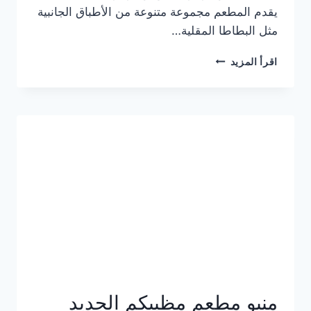
يقدم المطعم مجموعة متنوعة من الأطباق الجانبية
مثل البطاطا المقلية…
أسعار
اقرأ المزيد
منيو
مطعم
جان
برجر
الجديد
كامل
وعناوين
الفروع
منيو مطعم مظبيكم الجديد