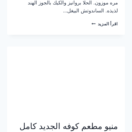
مره موزون. الحلا بروانيز والكيك بالجوز الهند
لذيذه. الساندوتش البيغل…
منيو
اقرأ المزيد
كوفي
هاف
مليون
الجديد
بالأسعار
كاملة
منيو مطعم كوفه الجديد كامل