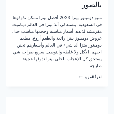
بالصور
منيو دومينوز بيتزا 2023 أفضل بيتزا ممكن تذوقوها
في السعودية. بنسبه لي ألذ بيتزا في العالم ديناميت
مقرمشه لذيذه. أسعار مناسبة وحجمها مناسب جدا.
عروض دومينوز بيتزا رائعة والطعم أروع. مطعم
دومينوز بيتزا ألذ شيء في العالم وأسعارهم تجنن
احبهم. الأكل ولا غلطه والتوصيل سريع صراحه شي
يستحق كل الإعجاب. احلي بيتزا تذوقها عجينة
طازجة…
منيو
اقرأ المزيد
دومينوز
بيتزا
2023
–
أسعار
المنيو
الجديد