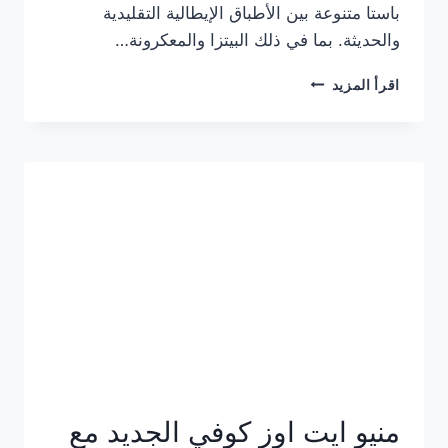
باستا متنوعة بين الأطباق الإيطالية التقليدية
والحديثة. بما في ذلك البيتزا والمعكرونة…
أسعار
اقرأ المزيد
منيو
كازا
باستا
الجديد
كامل
وعناوين
الفروع
منيو ايت اوز كوفي الجديد مع