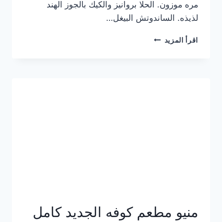
مره موزون. الحلا بروانيز والكيك بالجوز الهند
لذيذه. الساندوتش البيغل…
منيو
اقرأ المزيد
كوفي
هاف
مليون
الجديد
بالأسعار
كاملة
منيو مطعم كوفه الجديد كامل