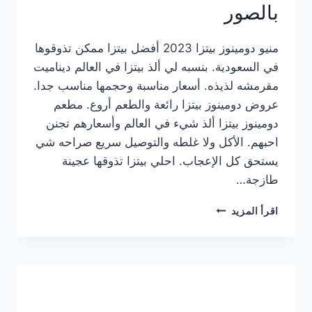
بالصور
منيو دومينوز بيتزا 2023 أفضل بيتزا ممكن تذوقوها
في السعودية. بنسبه لي ألذ بيتزا في العالم ديناميت
مقرمشه لذيذه. أسعار مناسبة وحجمها مناسب جدا.
عروض دومينوز بيتزا رائعة والطعم أروع. مطعم
دومينوز بيتزا ألذ شيء في العالم وأسعارهم تجنن
احبهم. الأكل ولا غلطه والتوصيل سريع صراحه شي
يستحق كل الإعجاب. احلي بيتزا تذوقها عجينة
طازجة…
منيو
اقرأ المزيد
دومينوز
بيتزا
2023
–
أسعار
المنيو
الجديد