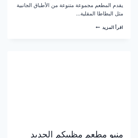
يقدم المطعم مجموعة متنوعة من الأطباق الجانبية
مثل البطاطا المقلية…
أسعار
اقرأ المزيد
منيو
مطعم
جان
برجر
الجديد
كامل
وعناوين
الفروع
منيو مطعم مظبيكم الجديد