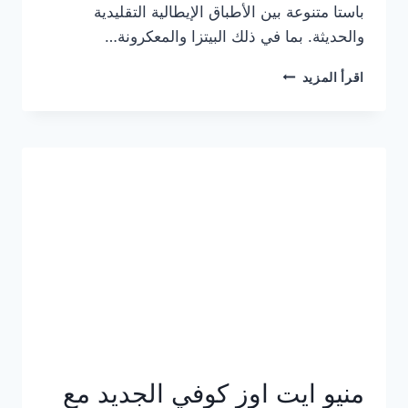
باستا متنوعة بين الأطباق الإيطالية التقليدية
والحديثة. بما في ذلك البيتزا والمعكرونة…
أسعار
اقرأ المزيد
منيو
كازا
باستا
الجديد
كامل
وعناوين
الفروع
منيو ايت اوز كوفي الجديد مع