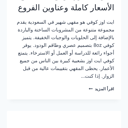
الأسعار كاملة وعناوين الفروع
ايت اوز كوفي هو مقهى شهير في السعودية يقدم
مجموعة متنوعة من المشروبات الساخنة والباردة
بالإضافة إلى الحلويات والوجبات الخفيفة. يتميز
كوفي 8oz بتصميم عصري وطاقم الودود. يوفر
أجواء رائعة للدراسة أو العمل أو الاسترخاء. يتمتع
كوفي ايت اوز بشعبية كبيرة بين الناس من جميع
الأعمار. يحظى المقهي بتقييمات عالية من قبل
الزوار. إذا كنت…
منيو
اقرأ المزيد
ايت
اوز
كوفي
الجديد
مع
الأسعار