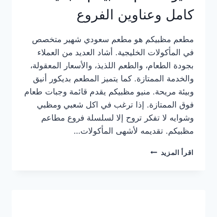
كامل وعناوين الفروع
مطعم مظبيكم هو مطعم سعودي شهير متخصص
في المأكولات الخليجية. أشاد العديد من العملاء
بجودة الطعام، والطعم اللذيذ، والأسعار المعقولة،
والخدمة الممتازة. كما يتميز المطعم بديكور أنيق
وبيئة مريحة. منيو مظبيكم يقدم قائمة وجبات طعام
فوق الممتازة. إذا ترغب في اكل شعبي ومظبي
وشوايه لا تفكر تروح إلا لسلسلة فروع مطاعم
مظبيكم. تقديمه لأشهى المأكولات…
منيو
اقرأ المزيد
مطعم
مظبيكم
الجديد
كامل
وعناوين
الفروع