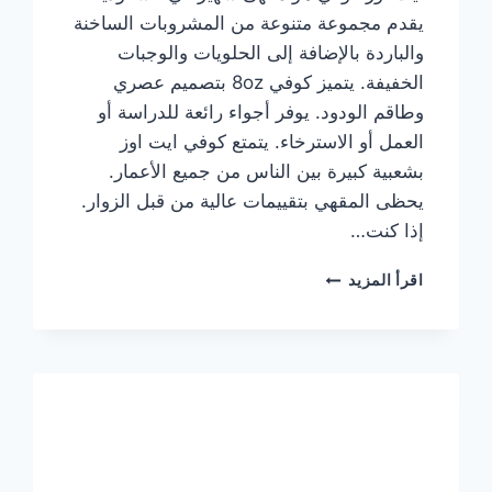
يقدم مجموعة متنوعة من المشروبات الساخنة
والباردة بالإضافة إلى الحلويات والوجبات
الخفيفة. يتميز كوفي 8oz بتصميم عصري
وطاقم الودود. يوفر أجواء رائعة للدراسة أو
العمل أو الاسترخاء. يتمتع كوفي ايت اوز
بشعبية كبيرة بين الناس من جميع الأعمار.
يحظى المقهي بتقييمات عالية من قبل الزوار.
إذا كنت…
منيو
اقرأ المزيد
ايت
اوز
كوفي
الجديد
مع
الأسعار
كاملة
وعناوين
الفروع