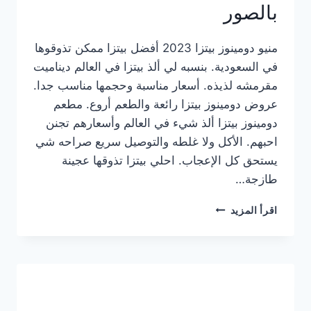
بالصور
منيو دومينوز بيتزا 2023 أفضل بيتزا ممكن تذوقوها
في السعودية. بنسبه لي ألذ بيتزا في العالم ديناميت
مقرمشه لذيذه. أسعار مناسبة وحجمها مناسب جدا.
عروض دومينوز بيتزا رائعة والطعم أروع. مطعم
دومينوز بيتزا ألذ شيء في العالم وأسعارهم تجنن
احبهم. الأكل ولا غلطه والتوصيل سريع صراحه شي
يستحق كل الإعجاب. احلي بيتزا تذوقها عجينة
طازجة…
منيو
اقرأ المزيد
دومينوز
بيتزا
2023
–
أسعار
المنيو
الجديد