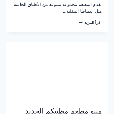
يقدم المطعم مجموعة متنوعة من الأطباق الجانبية
مثل البطاطا المقلية…
أسعار
اقرأ المزيد
منيو
مطعم
جان
برجر
الجديد
كامل
وعناوين
الفروع
منيو مطعم مظبيكم الجديد