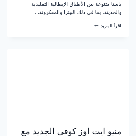
باستا متنوعة بين الأطباق الإيطالية التقليدية
والحديثة. بما في ذلك البيتزا والمعكرونة…
أسعار
اقرأ المزيد
منيو
كازا
باستا
الجديد
كامل
وعناوين
الفروع
منيو ايت اوز كوفي الجديد مع