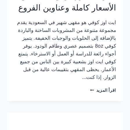
الأسعار كاملة وعناوين الفروع
ايت اوز كوفي هو مقهى شهير في السعودية يقدم
مجموعة متنوعة من المشروبات الساخنة والباردة
بالإضافة إلى الحلويات والوجبات الخفيفة. يتميز
كوفي 8oz بتصميم عصري وطاقم الودود. يوفر
أجواء رائعة للدراسة أو العمل أو الاسترخاء. يتمتع
كوفي ايت اوز بشعبية كبيرة بين الناس من جميع
الأعمار. يحظى المقهي بتقييمات عالية من قبل
الزوار. إذا كنت…
منيو
اقرأ المزيد
ايت
اوز
كوفي
الجديد
مع
الأسعار