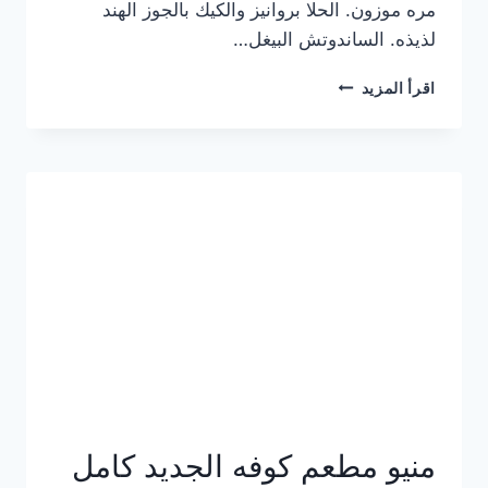
مره موزون. الحلا بروانيز والكيك بالجوز الهند
لذيذه. الساندوتش البيغل…
منيو
اقرأ المزيد
كوفي
هاف
مليون
الجديد
بالأسعار
كاملة
منيو مطعم كوفه الجديد كامل