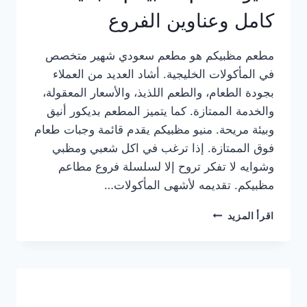
كامل وعناوين الفروع
مطعم مظبيكم هو مطعم سعودي شهير متخصص
في المأكولات الخليجية. أشاد العديد من العملاء
بجودة الطعام، والطعم اللذيذ، والأسعار المعقولة،
والخدمة الممتازة. كما يتميز المطعم بديكور أنيق
وبيئة مريحة. منيو مظبيكم يقدم قائمة وجبات طعام
فوق الممتازة. إذا ترغب في اكل شعبي ومظبي
وشوايه لا تفكر تروح إلا لسلسلة فروع مطاعم
مظبيكم. تقديمه لأشهى المأكولات…
منيو
اقرأ المزيد
مطعم
مظبيكم
الجديد
كامل
وعناوين
الفروع