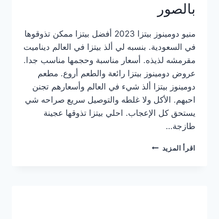
بالصور
منيو دومينوز بيتزا 2023 أفضل بيتزا ممكن تذوقوها
في السعودية. بنسبه لي ألذ بيتزا في العالم ديناميت
مقرمشه لذيذه. أسعار مناسبة وحجمها مناسب جدا.
عروض دومينوز بيتزا رائعة والطعم أروع. مطعم
دومينوز بيتزا ألذ شيء في العالم وأسعارهم تجنن
احبهم. الأكل ولا غلطه والتوصيل سريع صراحه شي
يستحق كل الإعجاب. احلي بيتزا تذوقها عجينة
طازجة…
منيو
اقرأ المزيد
دومينوز
بيتزا
2023
–
أسعار
المنيو
الجديد