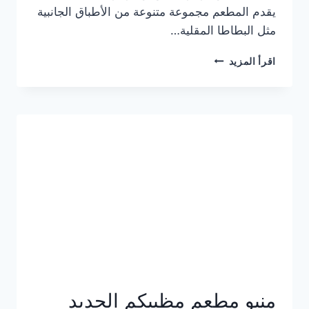
يقدم المطعم مجموعة متنوعة من الأطباق الجانبية
مثل البطاطا المقلية…
أسعار
اقرأ المزيد
منيو
مطعم
جان
برجر
الجديد
كامل
وعناوين
الفروع
منيو مطعم مظبيكم الجديد