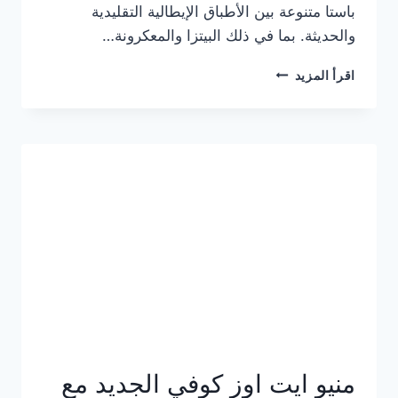
باستا متنوعة بين الأطباق الإيطالية التقليدية
والحديثة. بما في ذلك البيتزا والمعكرونة…
أسعار
اقرأ المزيد
منيو
كازا
باستا
الجديد
كامل
وعناوين
الفروع
منيو ايت اوز كوفي الجديد مع