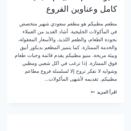
كامل وعناوين الفروع
مطعم مظبيكم هو مطعم سعودي شهير متخصص
في المأكولات الخليجية. أشاد العديد من العملاء
بجودة الطعام، والطعم اللذيذ، والأسعار المعقولة،
والخدمة الممتازة. كما يتميز المطعم بديكور أنيق
وبيئة مريحة. منيو مظبيكم يقدم قائمة وجبات طعام
فوق الممتازة. إذا ترغب في اكل شعبي ومظبي
وشوايه لا تفكر تروح إلا لسلسلة فروع مطاعم
مظبيكم. تقديمه لأشهى المأكولات…
منيو
اقرأ المزيد
مطعم
مظبيكم
الجديد
كامل
وعناوين
الفروع