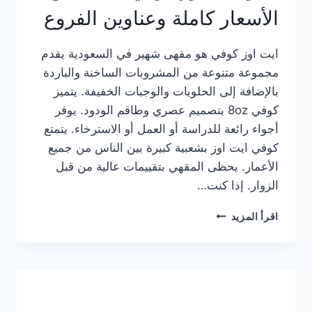
الأسعار كاملة وعناوين الفروع
ايت اوز كوفي هو مقهى شهير في السعودية يقدم
مجموعة متنوعة من المشروبات الساخنة والباردة
بالإضافة إلى الحلويات والوجبات الخفيفة. يتميز
كوفي 8oz بتصميم عصري وطاقم الودود. يوفر
أجواء رائعة للدراسة أو العمل أو الاسترخاء. يتمتع
كوفي ايت اوز بشعبية كبيرة بين الناس من جميع
الأعمار. يحظى المقهي بتقييمات عالية من قبل
الزوار. إذا كنت…
منيو
اقرأ المزيد
ايت
اوز
كوفي
الجديد
مع
الأسعار