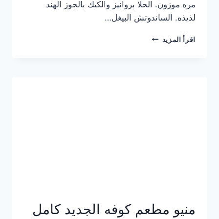
مره موزون. الحلا بروانيز والكيك بالجوز الهند
لذيذه. الساندوتش البيغل…
منيو
اقرأ المزيد
كوفي
هاف
مليون
الجديد
بالأسعار
كاملة
منيو مطعم كوفه الجديد كامل