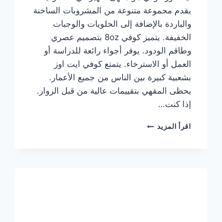
يقدم مجموعة متنوعة من المشروبات الساخنة
والباردة بالإضافة إلى الحلويات والوجبات
الخفيفة. يتميز كوفي 8oz بتصميم عصري
وطاقم الودود. يوفر أجواء رائعة للدراسة أو
العمل أو الاسترخاء. يتمتع كوفي ايت اوز
بشعبية كبيرة بين الناس من جميع الأعمار.
يحظى المقهي بتقييمات عالية من قبل الزوار.
إذا كنت…
منيو
اقرأ المزيد
ايت
اوز
كوفي
الجديد
مع
الأسعار
كاملة
وعناوين
الفروع