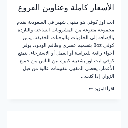
الأسعار كاملة وعناوين الفروع
ايت اوز كوفي هو مقهى شهير في السعودية يقدم
مجموعة متنوعة من المشروبات الساخنة والباردة
بالإضافة إلى الحلويات والوجبات الخفيفة. يتميز
كوفي 8oz بتصميم عصري وطاقم الودود. يوفر
أجواء رائعة للدراسة أو العمل أو الاسترخاء. يتمتع
كوفي ايت اوز بشعبية كبيرة بين الناس من جميع
الأعمار. يحظى المقهي بتقييمات عالية من قبل
الزوار. إذا كنت…
منيو
اقرأ المزيد
ايت
اوز
كوفي
الجديد
مع
الأسعار