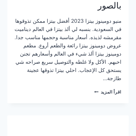
بالصور
منيو دومينوز بيتزا 2023 أفضل بيتزا ممكن تذوقوها
في السعودية. بنسبه لي ألذ بيتزا في العالم ديناميت
مقرمشه لذيذه. أسعار مناسبة وحجمها مناسب جدا.
عروض دومينوز بيتزا رائعة والطعم أروع. مطعم
دومينوز بيتزا ألذ شيء في العالم وأسعارهم تجنن
احبهم. الأكل ولا غلطه والتوصيل سريع صراحه شي
يستحق كل الإعجاب. احلي بيتزا تذوقها عجينة
طازجة…
منيو
اقرأ المزيد
دومينوز
بيتزا
2023
–
أسعار
المنيو
الجديد