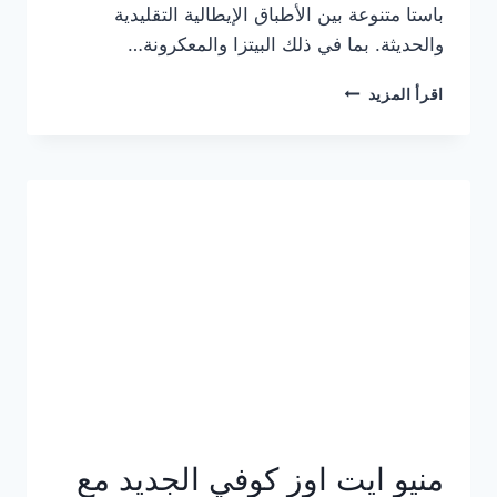
باستا متنوعة بين الأطباق الإيطالية التقليدية
والحديثة. بما في ذلك البيتزا والمعكرونة…
أسعار
اقرأ المزيد
منيو
كازا
باستا
الجديد
كامل
وعناوين
الفروع
منيو ايت اوز كوفي الجديد مع