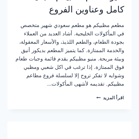
كامل وعناوين الفروع
مطعم مظبيكم هو مطعم سعودي شهير متخصص
في المأكولات الخليجية. أشاد العديد من العملاء
بجودة الطعام، والطعم اللذيذ، والأسعار المعقولة،
والخدمة الممتازة. كما يتميز المطعم بديكور أنيق
وبيئة مريحة. منيو مظبيكم يقدم قائمة وجبات طعام
فوق الممتازة. إذا ترغب في اكل شعبي ومظبي
وشوايه لا تفكر تروح إلا لسلسلة فروع مطاعم
مظبيكم. تقديمه لأشهى المأكولات…
منيو
اقرأ المزيد
مطعم
مظبيكم
الجديد
كامل
وعناوين
الفروع