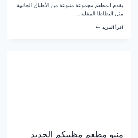
يقدم المطعم مجموعة متنوعة من الأطباق الجانبية
مثل البطاطا المقلية…
أسعار
اقرأ المزيد
منيو
مطعم
جان
برجر
الجديد
كامل
وعناوين
الفروع
منيو مطعم مظبيكم الجديد