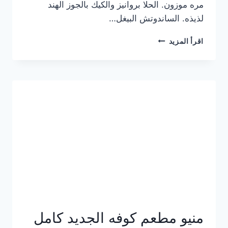
مره موزون. الحلا بروانيز والكيك بالجوز الهند
لذيذه. الساندوتش البيغل…
منيو
اقرأ المزيد
كوفي
هاف
مليون
الجديد
بالأسعار
كاملة
منيو مطعم كوفه الجديد كامل