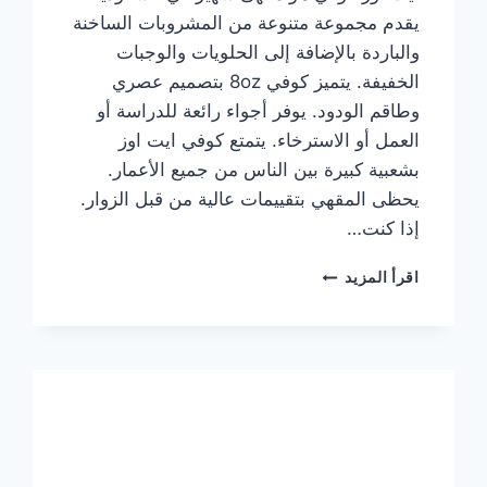
يقدم مجموعة متنوعة من المشروبات الساخنة
والباردة بالإضافة إلى الحلويات والوجبات
الخفيفة. يتميز كوفي 8oz بتصميم عصري
وطاقم الودود. يوفر أجواء رائعة للدراسة أو
العمل أو الاسترخاء. يتمتع كوفي ايت اوز
بشعبية كبيرة بين الناس من جميع الأعمار.
يحظى المقهي بتقييمات عالية من قبل الزوار.
إذا كنت…
منيو
اقرأ المزيد
ايت
اوز
كوفي
الجديد
مع
الأسعار
كاملة
وعناوين
الفروع