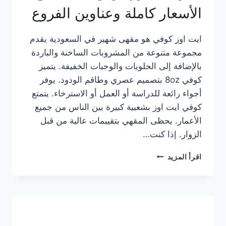
الأسعار كاملة وعناوين الفروع
ايت اوز كوفي هو مقهى شهير في السعودية يقدم
مجموعة متنوعة من المشروبات الساخنة والباردة
بالإضافة إلى الحلويات والوجبات الخفيفة. يتميز
كوفي 8oz بتصميم عصري وطاقم الودود. يوفر
أجواء رائعة للدراسة أو العمل أو الاسترخاء. يتمتع
كوفي ايت اوز بشعبية كبيرة بين الناس من جميع
الأعمار. يحظى المقهي بتقييمات عالية من قبل
الزوار. إذا كنت…
منيو
اقرأ المزيد
ايت
اوز
كوفي
الجديد
مع
الأسعار