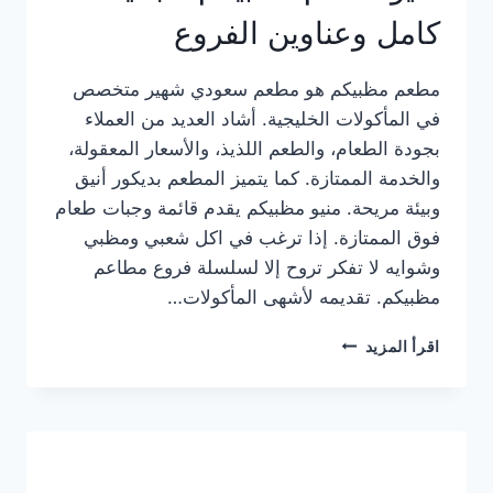
كامل وعناوين الفروع
مطعم مظبيكم هو مطعم سعودي شهير متخصص
في المأكولات الخليجية. أشاد العديد من العملاء
بجودة الطعام، والطعم اللذيذ، والأسعار المعقولة،
والخدمة الممتازة. كما يتميز المطعم بديكور أنيق
وبيئة مريحة. منيو مظبيكم يقدم قائمة وجبات طعام
فوق الممتازة. إذا ترغب في اكل شعبي ومظبي
وشوايه لا تفكر تروح إلا لسلسلة فروع مطاعم
مظبيكم. تقديمه لأشهى المأكولات…
منيو
اقرأ المزيد
مطعم
مظبيكم
الجديد
كامل
وعناوين
الفروع