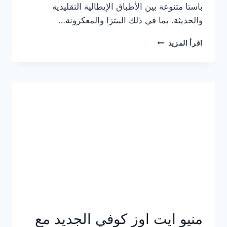
باستا متنوعة بين الأطباق الإيطالية التقليدية
والحديثة. بما في ذلك البيتزا والمعكرونة…
أسعار
اقرأ المزيد
منيو
كازا
باستا
الجديد
كامل
وعناوين
الفروع
منيو ايت اوز كوفي الجديد مع