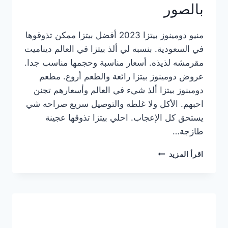
بالصور
منيو دومينوز بيتزا 2023 أفضل بيتزا ممكن تذوقوها
في السعودية. بنسبه لي ألذ بيتزا في العالم ديناميت
مقرمشه لذيذه. أسعار مناسبة وحجمها مناسب جدا.
عروض دومينوز بيتزا رائعة والطعم أروع. مطعم
دومينوز بيتزا ألذ شيء في العالم وأسعارهم تجنن
احبهم. الأكل ولا غلطه والتوصيل سريع صراحه شي
يستحق كل الإعجاب. احلي بيتزا تذوقها عجينة
طازجة…
منيو
اقرأ المزيد
دومينوز
بيتزا
2023
–
أسعار
المنيو
الجديد