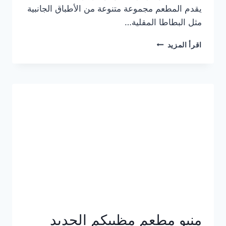
يقدم المطعم مجموعة متنوعة من الأطباق الجانبية
مثل البطاطا المقلية…
أسعار
اقرأ المزيد
منيو
مطعم
جان
برجر
الجديد
كامل
وعناوين
الفروع
منيو مطعم مظبيكم الجديد