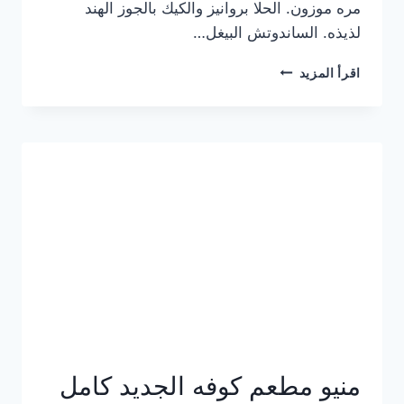
مره موزون. الحلا بروانيز والكيك بالجوز الهند
لذيذه. الساندوتش البيغل…
منيو
اقرأ المزيد
كوفي
هاف
مليون
الجديد
بالأسعار
كاملة
منيو مطعم كوفه الجديد كامل