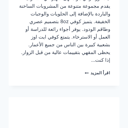
يقدم مجموعة متنوعة من المشروبات الساخنة
والباردة بالإضافة إلى الحلويات والوجبات
الخفيفة. يتميز كوفي 8oz بتصميم عصري
وطاقم الودود. يوفر أجواء رائعة للدراسة أو
العمل أو الاسترخاء. يتمتع كوفي ايت اوز
بشعبية كبيرة بين الناس من جميع الأعمار.
يحظى المقهي بتقييمات عالية من قبل الزوار.
إذا كنت…
منيو
اقرأ المزيد
ايت
اوز
كوفي
الجديد
مع
الأسعار
كاملة
وعناوين
الفروع