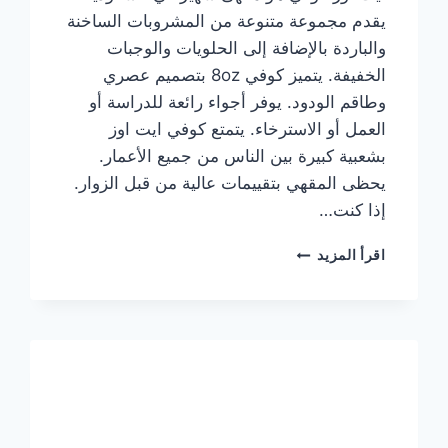
يقدم مجموعة متنوعة من المشروبات الساخنة
والباردة بالإضافة إلى الحلويات والوجبات
الخفيفة. يتميز كوفي 8oz بتصميم عصري
وطاقم الودود. يوفر أجواء رائعة للدراسة أو
العمل أو الاسترخاء. يتمتع كوفي ايت اوز
بشعبية كبيرة بين الناس من جميع الأعمار.
يحظى المقهي بتقييمات عالية من قبل الزوار.
إذا كنت…
منيو
اقرأ المزيد
ايت
اوز
كوفي
الجديد
مع
الأسعار
كاملة
وعناوين
الفروع