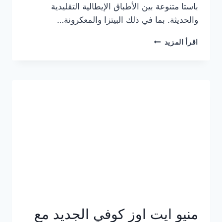
باستا متنوعة بين الأطباق الإيطالية التقليدية
والحديثة. بما في ذلك البيتزا والمعكرونة…
أسعار
اقرأ المزيد
منيو
كازا
باستا
الجديد
كامل
وعناوين
الفروع
منيو ايت اوز كوفي الجديد مع