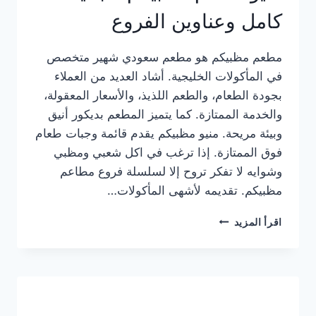
كامل وعناوين الفروع
مطعم مظبيكم هو مطعم سعودي شهير متخصص
في المأكولات الخليجية. أشاد العديد من العملاء
بجودة الطعام، والطعم اللذيذ، والأسعار المعقولة،
والخدمة الممتازة. كما يتميز المطعم بديكور أنيق
وبيئة مريحة. منيو مظبيكم يقدم قائمة وجبات طعام
فوق الممتازة. إذا ترغب في اكل شعبي ومظبي
وشوايه لا تفكر تروح إلا لسلسلة فروع مطاعم
مظبيكم. تقديمه لأشهى المأكولات…
منيو
اقرأ المزيد
مطعم
مظبيكم
الجديد
كامل
وعناوين
الفروع