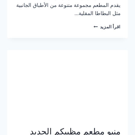
يقدم المطعم مجموعة متنوعة من الأطباق الجانبية
مثل البطاطا المقلية…
أسعار
اقرأ المزيد
منيو
مطعم
جان
برجر
الجديد
كامل
وعناوين
الفروع
منيو مطعم مظبيكم الجديد