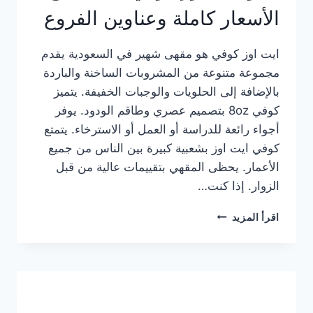
الأسعار كاملة وعناوين الفروع
ايت اوز كوفي هو مقهى شهير في السعودية يقدم
مجموعة متنوعة من المشروبات الساخنة والباردة
بالإضافة إلى الحلويات والوجبات الخفيفة. يتميز
كوفي 8oz بتصميم عصري وطاقم الودود. يوفر
أجواء رائعة للدراسة أو العمل أو الاسترخاء. يتمتع
كوفي ايت اوز بشعبية كبيرة بين الناس من جميع
الأعمار. يحظى المقهي بتقييمات عالية من قبل
الزوار. إذا كنت…
منيو
اقرأ المزيد
ايت
اوز
كوفي
الجديد
مع
الأسعار