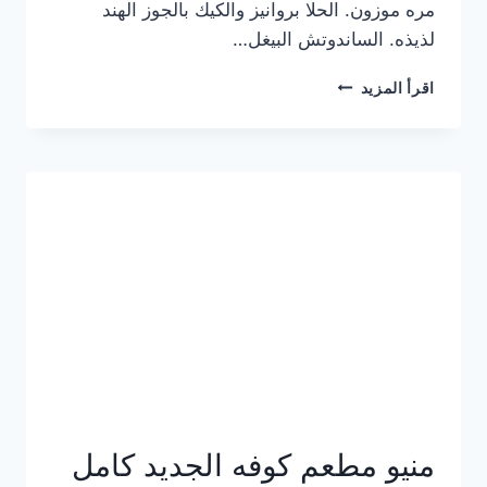
مره موزون. الحلا بروانيز والكيك بالجوز الهند
لذيذه. الساندوتش البيغل…
منيو
اقرأ المزيد
كوفي
هاف
مليون
الجديد
بالأسعار
كاملة
منيو مطعم كوفه الجديد كامل