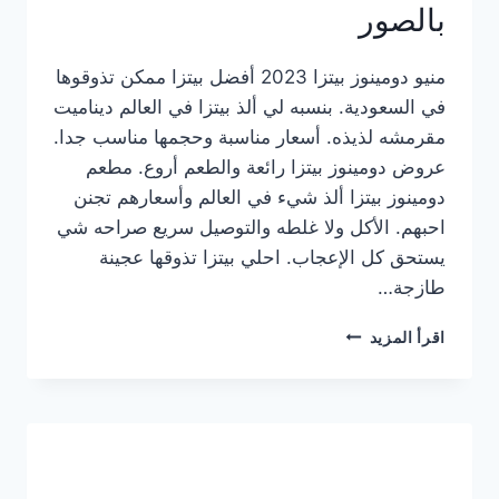
بالصور
منيو دومينوز بيتزا 2023 أفضل بيتزا ممكن تذوقوها
في السعودية. بنسبه لي ألذ بيتزا في العالم ديناميت
مقرمشه لذيذه. أسعار مناسبة وحجمها مناسب جدا.
عروض دومينوز بيتزا رائعة والطعم أروع. مطعم
دومينوز بيتزا ألذ شيء في العالم وأسعارهم تجنن
احبهم. الأكل ولا غلطه والتوصيل سريع صراحه شي
يستحق كل الإعجاب. احلي بيتزا تذوقها عجينة
طازجة…
منيو
اقرأ المزيد
دومينوز
بيتزا
2023
–
أسعار
المنيو
الجديد