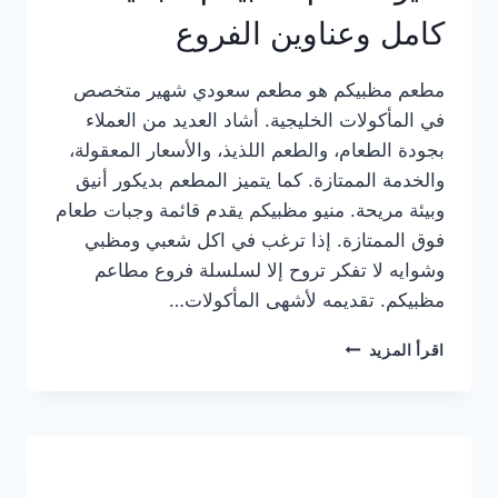
كامل وعناوين الفروع
مطعم مظبيكم هو مطعم سعودي شهير متخصص
في المأكولات الخليجية. أشاد العديد من العملاء
بجودة الطعام، والطعم اللذيذ، والأسعار المعقولة،
والخدمة الممتازة. كما يتميز المطعم بديكور أنيق
وبيئة مريحة. منيو مظبيكم يقدم قائمة وجبات طعام
فوق الممتازة. إذا ترغب في اكل شعبي ومظبي
وشوايه لا تفكر تروح إلا لسلسلة فروع مطاعم
مظبيكم. تقديمه لأشهى المأكولات…
منيو
اقرأ المزيد
مطعم
مظبيكم
الجديد
كامل
وعناوين
الفروع