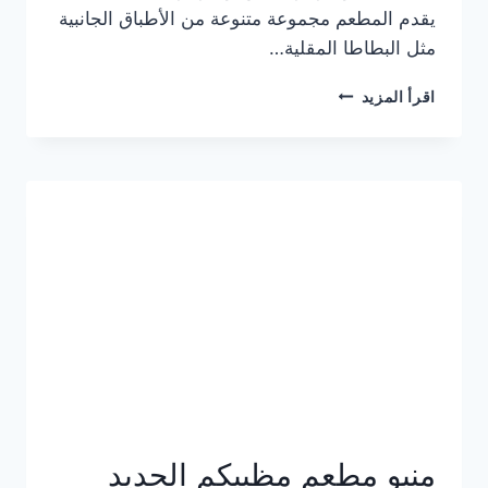
يقدم المطعم مجموعة متنوعة من الأطباق الجانبية
مثل البطاطا المقلية…
أسعار
اقرأ المزيد
منيو
مطعم
جان
برجر
الجديد
كامل
وعناوين
الفروع
منيو مطعم مظبيكم الجديد