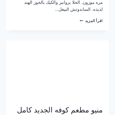
مره موزون. الحلا بروانيز والكيك بالجوز الهند
لذيذه. الساندوتش البيغل…
منيو
اقرأ المزيد
كوفي
هاف
مليون
الجديد
بالأسعار
كاملة
منيو مطعم كوفه الجديد كامل