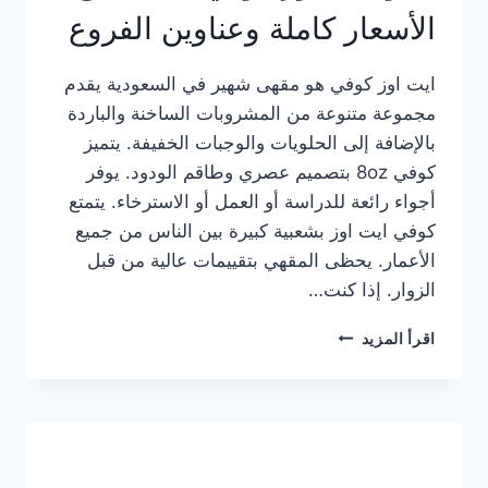
الأسعار كاملة وعناوين الفروع
ايت اوز كوفي هو مقهى شهير في السعودية يقدم
مجموعة متنوعة من المشروبات الساخنة والباردة
بالإضافة إلى الحلويات والوجبات الخفيفة. يتميز
كوفي 8oz بتصميم عصري وطاقم الودود. يوفر
أجواء رائعة للدراسة أو العمل أو الاسترخاء. يتمتع
كوفي ايت اوز بشعبية كبيرة بين الناس من جميع
الأعمار. يحظى المقهي بتقييمات عالية من قبل
الزوار. إذا كنت…
منيو
اقرأ المزيد
ايت
اوز
كوفي
الجديد
مع
الأسعار