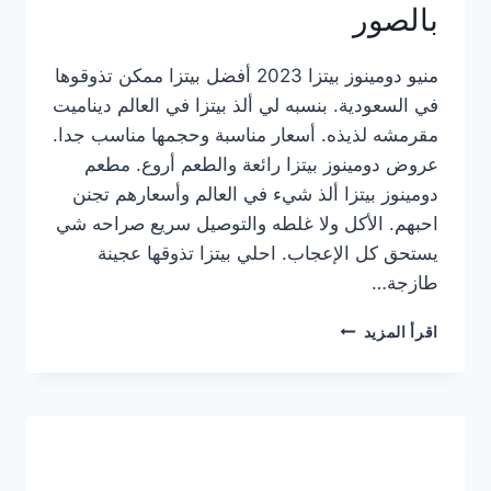
بالصور
منيو دومينوز بيتزا 2023 أفضل بيتزا ممكن تذوقوها
في السعودية. بنسبه لي ألذ بيتزا في العالم ديناميت
مقرمشه لذيذه. أسعار مناسبة وحجمها مناسب جدا.
عروض دومينوز بيتزا رائعة والطعم أروع. مطعم
دومينوز بيتزا ألذ شيء في العالم وأسعارهم تجنن
احبهم. الأكل ولا غلطه والتوصيل سريع صراحه شي
يستحق كل الإعجاب. احلي بيتزا تذوقها عجينة
طازجة…
منيو
اقرأ المزيد
دومينوز
بيتزا
2023
–
أسعار
المنيو
الجديد