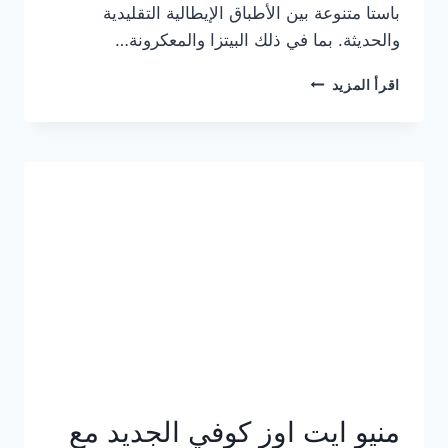
باستا متنوعة بين الأطباق الإيطالية التقليدية
والحديثة. بما في ذلك البيتزا والمعكرونة…
أسعار
اقرأ المزيد
منيو
كازا
باستا
الجديد
كامل
وعناوين
الفروع
منيو ايت اوز كوفي الجديد مع