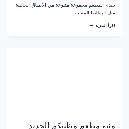
يقدم المطعم مجموعة متنوعة من الأطباق الجانبية
مثل البطاطا المقلية…
أسعار
اقرأ المزيد
منيو
مطعم
جان
برجر
الجديد
كامل
وعناوين
الفروع
منيو مطعم مظبيكم الجديد