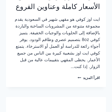
الأسعار كاملة وعناوين الفروع
ايت اوز كوفي هو مقهى شهير في السعودية يقدم
مجموعة متنوعة من المشروبات الساخنة والباردة
بالإضافة إلى الحلويات والوجبات الخفيفة. يتميز
كوفي 8oz بتصميم عصري وطاقم الودود. يوفر
أجواء رائعة للدراسة أو العمل أو الاسترخاء. يتمتع
كوفي ايت اوز بشعبية كبيرة بين الناس من جميع
الأعمار. يحظى المقهي بتقييمات عالية من قبل
الزوار. إذا كنت…
منيو
اقرأ المزيد
ايت
اوز
كوفي
الجديد
مع
الأسعار