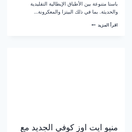
باستا متنوعة بين الأطباق الإيطالية التقليدية
والحديثة. بما في ذلك البيتزا والمعكرونة…
أسعار
اقرأ المزيد
منيو
كازا
باستا
الجديد
كامل
وعناوين
الفروع
منيو ايت اوز كوفي الجديد مع