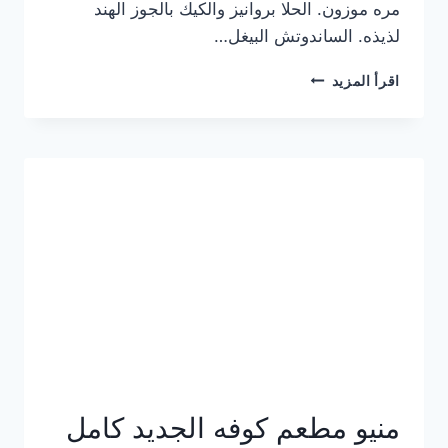
مره موزون. الحلا بروانيز والكيك بالجوز الهند
لذيذه. الساندوتش البيغل…
منيو
اقرأ المزيد
كوفي
هاف
مليون
الجديد
بالأسعار
كاملة
منيو مطعم كوفه الجديد كامل