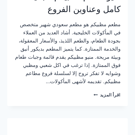
كامل وعناوين الفروع
مطعم مظبيكم هو مطعم سعودي شهير متخصص
في المأكولات الخليجية. أشاد العديد من العملاء
بجودة الطعام، والطعم اللذيذ، والأسعار المعقولة،
والخدمة الممتازة. كما يتميز المطعم بديكور أنيق
وبيئة مريحة. منيو مظبيكم يقدم قائمة وجبات طعام
فوق الممتازة. إذا ترغب في اكل شعبي ومظبي
وشوايه لا تفكر تروح إلا لسلسلة فروع مطاعم
مظبيكم. تقديمه لأشهى المأكولات…
منيو
اقرأ المزيد
مطعم
مظبيكم
الجديد
كامل
وعناوين
الفروع