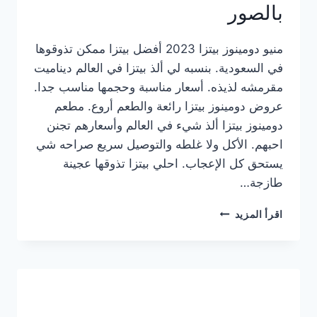
بالصور
منيو دومينوز بيتزا 2023 أفضل بيتزا ممكن تذوقوها
في السعودية. بنسبه لي ألذ بيتزا في العالم ديناميت
مقرمشه لذيذه. أسعار مناسبة وحجمها مناسب جدا.
عروض دومينوز بيتزا رائعة والطعم أروع. مطعم
دومينوز بيتزا ألذ شيء في العالم وأسعارهم تجنن
احبهم. الأكل ولا غلطه والتوصيل سريع صراحه شي
يستحق كل الإعجاب. احلي بيتزا تذوقها عجينة
طازجة…
منيو
اقرأ المزيد
دومينوز
بيتزا
2023
–
أسعار
المنيو
الجديد