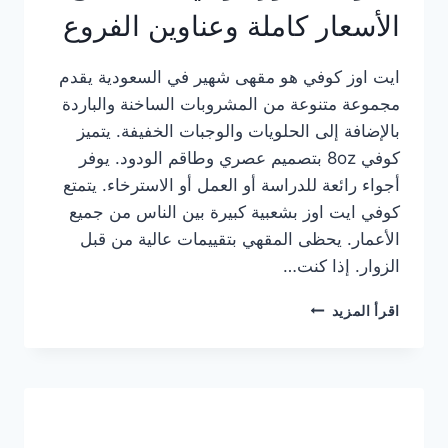
الأسعار كاملة وعناوين الفروع
ايت اوز كوفي هو مقهى شهير في السعودية يقدم
مجموعة متنوعة من المشروبات الساخنة والباردة
بالإضافة إلى الحلويات والوجبات الخفيفة. يتميز
كوفي 8oz بتصميم عصري وطاقم الودود. يوفر
أجواء رائعة للدراسة أو العمل أو الاسترخاء. يتمتع
كوفي ايت اوز بشعبية كبيرة بين الناس من جميع
الأعمار. يحظى المقهي بتقييمات عالية من قبل
الزوار. إذا كنت…
منيو
اقرأ المزيد
ايت
اوز
كوفي
الجديد
مع
الأسعار