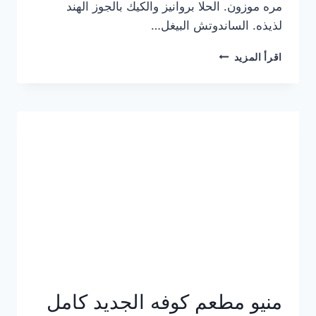
مره موزون. الحلا بروانيز والكيك بالجوز الهند
لذيذه. الساندوتش البيغل…
منيو
اقرأ المزيد
كوفي
هاف
مليون
الجديد
بالأسعار
كاملة
منيو مطعم كوفه الجديد كامل