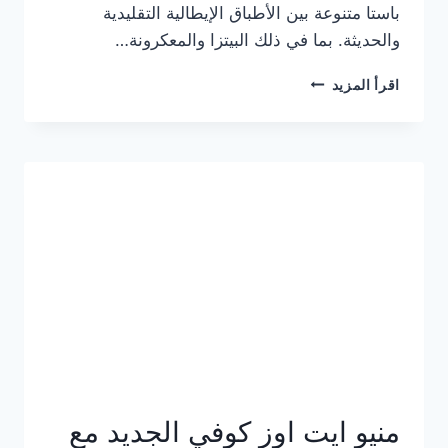
باستا متنوعة بين الأطباق الإيطالية التقليدية
والحديثة. بما في ذلك البيتزا والمعكرونة…
أسعار
اقرأ المزيد
منيو
كازا
باستا
الجديد
كامل
وعناوين
الفروع
منيو ايت اوز كوفي الجديد مع