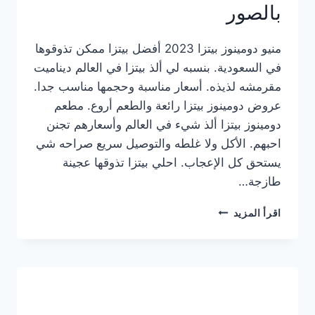
بالصور
منيو دومينوز بيتزا 2023 أفضل بيتزا ممكن تذوقوها
في السعودية. بنسبه لي ألذ بيتزا في العالم ديناميت
مقرمشه لذيذه. أسعار مناسبة وحجمها مناسب جدا.
عروض دومينوز بيتزا رائعة والطعم أروع. مطعم
دومينوز بيتزا ألذ شيء في العالم وأسعارهم تجنن
احبهم. الأكل ولا غلطه والتوصيل سريع صراحه شي
يستحق كل الإعجاب. احلي بيتزا تذوقها عجينة
طازجة…
منيو
اقرأ المزيد
دومينوز
بيتزا
2023
–
أسعار
المنيو
الجديد