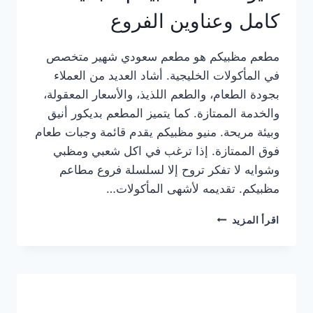
كامل وعناوين الفروع
مطعم مظبيكم هو مطعم سعودي شهير متخصص
في المأكولات الخليجية. أشاد العديد من العملاء
بجودة الطعام، والطعم اللذيذ، والأسعار المعقولة،
والخدمة الممتازة. كما يتميز المطعم بديكور أنيق
وبيئة مريحة. منيو مظبيكم يقدم قائمة وجبات طعام
فوق الممتازة. إذا ترغب في اكل شعبي ومظبي
وشوايه لا تفكر تروح إلا لسلسلة فروع مطاعم
مظبيكم. تقديمه لأشهى المأكولات…
منيو
اقرأ المزيد
مطعم
مظبيكم
الجديد
كامل
وعناوين
الفروع