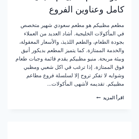
كامل وعناوين الفروع
مطعم مظبيكم هو مطعم سعودي شهير متخصص
في المأكولات الخليجية. أشاد العديد من العملاء
بجودة الطعام، والطعم اللذيذ، والأسعار المعقولة،
والخدمة الممتازة. كما يتميز المطعم بديكور أنيق
وبيئة مريحة. منيو مظبيكم يقدم قائمة وجبات طعام
فوق الممتازة. إذا ترغب في اكل شعبي ومظبي
وشوايه لا تفكر تروح إلا لسلسلة فروع مطاعم
مظبيكم. تقديمه لأشهى المأكولات…
منيو
اقرأ المزيد
مطعم
مظبيكم
الجديد
كامل
وعناوين
الفروع