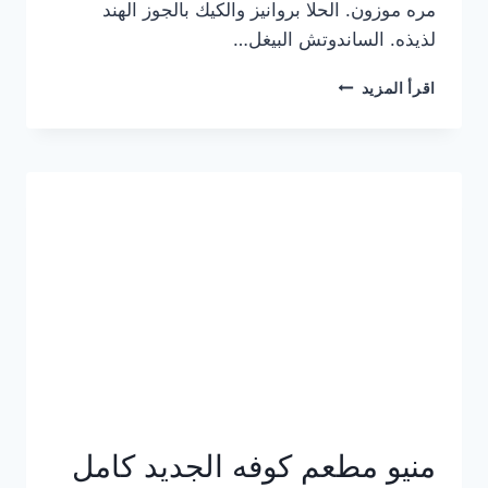
مره موزون. الحلا بروانيز والكيك بالجوز الهند
لذيذه. الساندوتش البيغل…
منيو
اقرأ المزيد
كوفي
هاف
مليون
الجديد
بالأسعار
كاملة
منيو مطعم كوفه الجديد كامل