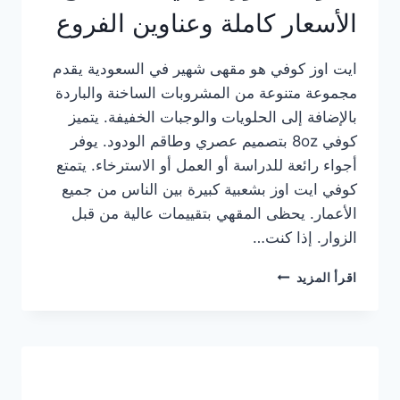
الأسعار كاملة وعناوين الفروع
ايت اوز كوفي هو مقهى شهير في السعودية يقدم
مجموعة متنوعة من المشروبات الساخنة والباردة
بالإضافة إلى الحلويات والوجبات الخفيفة. يتميز
كوفي 8oz بتصميم عصري وطاقم الودود. يوفر
أجواء رائعة للدراسة أو العمل أو الاسترخاء. يتمتع
كوفي ايت اوز بشعبية كبيرة بين الناس من جميع
الأعمار. يحظى المقهي بتقييمات عالية من قبل
الزوار. إذا كنت…
منيو
اقرأ المزيد
ايت
اوز
كوفي
الجديد
مع
الأسعار