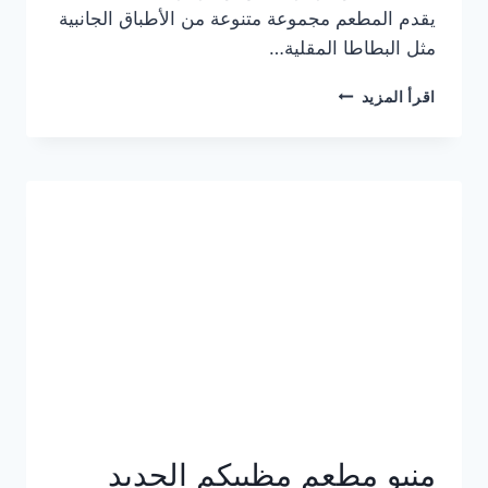
يقدم المطعم مجموعة متنوعة من الأطباق الجانبية
مثل البطاطا المقلية…
أسعار
اقرأ المزيد
منيو
مطعم
جان
برجر
الجديد
كامل
وعناوين
الفروع
منيو مطعم مظبيكم الجديد