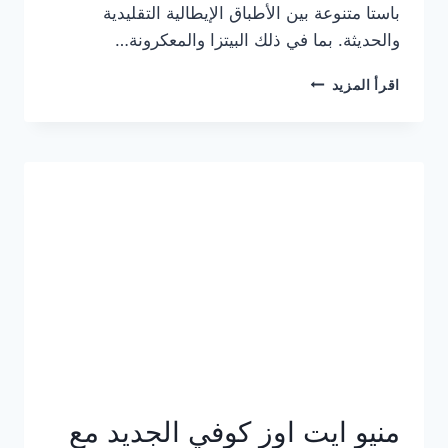
باستا متنوعة بين الأطباق الإيطالية التقليدية
والحديثة. بما في ذلك البيتزا والمعكرونة…
أسعار
اقرأ المزيد
منيو
كازا
باستا
الجديد
كامل
وعناوين
الفروع
منيو ايت اوز كوفي الجديد مع