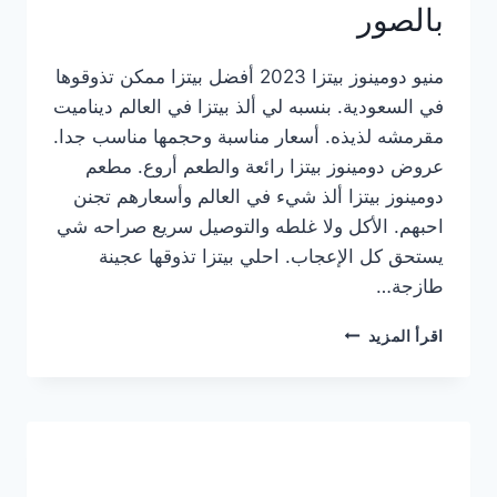
بالصور
منيو دومينوز بيتزا 2023 أفضل بيتزا ممكن تذوقوها
في السعودية. بنسبه لي ألذ بيتزا في العالم ديناميت
مقرمشه لذيذه. أسعار مناسبة وحجمها مناسب جدا.
عروض دومينوز بيتزا رائعة والطعم أروع. مطعم
دومينوز بيتزا ألذ شيء في العالم وأسعارهم تجنن
احبهم. الأكل ولا غلطه والتوصيل سريع صراحه شي
يستحق كل الإعجاب. احلي بيتزا تذوقها عجينة
طازجة…
منيو
اقرأ المزيد
دومينوز
بيتزا
2023
–
أسعار
المنيو
الجديد