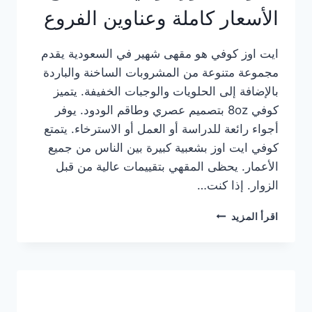
الأسعار كاملة وعناوين الفروع
ايت اوز كوفي هو مقهى شهير في السعودية يقدم
مجموعة متنوعة من المشروبات الساخنة والباردة
بالإضافة إلى الحلويات والوجبات الخفيفة. يتميز
كوفي 8oz بتصميم عصري وطاقم الودود. يوفر
أجواء رائعة للدراسة أو العمل أو الاسترخاء. يتمتع
كوفي ايت اوز بشعبية كبيرة بين الناس من جميع
الأعمار. يحظى المقهي بتقييمات عالية من قبل
الزوار. إذا كنت…
منيو
اقرأ المزيد
ايت
اوز
كوفي
الجديد
مع
الأسعار