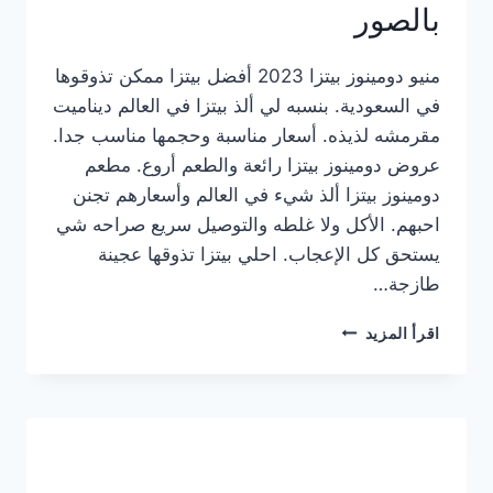
بالصور
منيو دومينوز بيتزا 2023 أفضل بيتزا ممكن تذوقوها
في السعودية. بنسبه لي ألذ بيتزا في العالم ديناميت
مقرمشه لذيذه. أسعار مناسبة وحجمها مناسب جدا.
عروض دومينوز بيتزا رائعة والطعم أروع. مطعم
دومينوز بيتزا ألذ شيء في العالم وأسعارهم تجنن
احبهم. الأكل ولا غلطه والتوصيل سريع صراحه شي
يستحق كل الإعجاب. احلي بيتزا تذوقها عجينة
طازجة…
منيو
اقرأ المزيد
دومينوز
بيتزا
2023
–
أسعار
المنيو
الجديد