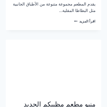
يقدم المطعم مجموعة متنوعة من الأطباق الجانبية
مثل البطاطا المقلية…
أسعار
اقرأ المزيد
منيو
مطعم
جان
برجر
الجديد
كامل
وعناوين
الفروع
منيو مطعم مظبيكم الجديد