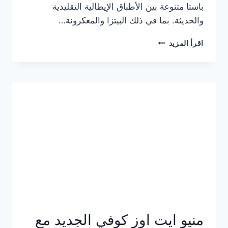
باستا متنوعة بين الأطباق الإيطالية التقليدية
والحديثة. بما في ذلك البيتزا والمعكرونة…
أسعار
اقرأ المزيد
منيو
كازا
باستا
الجديد
كامل
وعناوين
الفروع
منيو ايت اوز كوفي الجديد مع