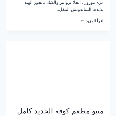
مره موزون. الحلا بروانيز والكيك بالجوز الهند
لذيذه. الساندوتش البيغل…
منيو
اقرأ المزيد
كوفي
هاف
مليون
الجديد
بالأسعار
كاملة
منيو مطعم كوفه الجديد كامل