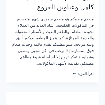
كامل وعناوين الفروع
مطعم مظبيكم هو مطعم سعودي شهير متخصص
في المأكولات الخليجية. أشاد العديد من العملاء
بجودة الطعام، والطعم اللذيذ، والأسعار المعقولة،
والخدمة الممتازة. كما يتميز المطعم بديكور أنيق
وبيئة مريحة. منيو مظبيكم يقدم قائمة وجبات طعام
فوق الممتازة. إذا ترغب في اكل شعبي ومظبي
وشوايه لا تفكر تروح إلا لسلسلة فروع مطاعم
مظبيكم. تقديمه لأشهى المأكولات…
منيو
اقرأ المزيد
مطعم
مظبيكم
الجديد
كامل
وعناوين
الفروع