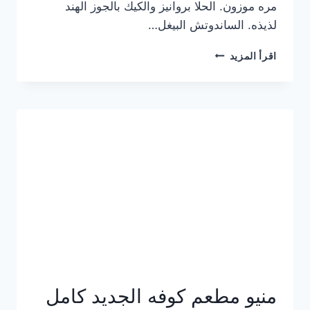
مره موزون. الحلا بروانيز والكيك بالجوز الهند
لذيذه. الساندوتش البيغل…
منيو
اقرأ المزيد
كوفي
هاف
مليون
الجديد
بالأسعار
كاملة
منيو مطعم كوفه الجديد كامل