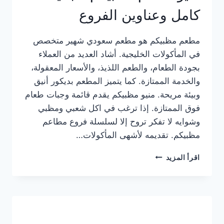
كامل وعناوين الفروع
مطعم مظبيكم هو مطعم سعودي شهير متخصص
في المأكولات الخليجية. أشاد العديد من العملاء
بجودة الطعام، والطعم اللذيذ، والأسعار المعقولة،
والخدمة الممتازة. كما يتميز المطعم بديكور أنيق
وبيئة مريحة. منيو مظبيكم يقدم قائمة وجبات طعام
فوق الممتازة. إذا ترغب في اكل شعبي ومظبي
وشوايه لا تفكر تروح إلا لسلسلة فروع مطاعم
مظبيكم. تقديمه لأشهى المأكولات…
منيو
اقرأ المزيد
مطعم
مظبيكم
الجديد
كامل
وعناوين
الفروع