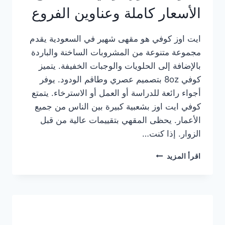
الأسعار كاملة وعناوين الفروع
ايت اوز كوفي هو مقهى شهير في السعودية يقدم
مجموعة متنوعة من المشروبات الساخنة والباردة
بالإضافة إلى الحلويات والوجبات الخفيفة. يتميز
كوفي 8oz بتصميم عصري وطاقم الودود. يوفر
أجواء رائعة للدراسة أو العمل أو الاسترخاء. يتمتع
كوفي ايت اوز بشعبية كبيرة بين الناس من جميع
الأعمار. يحظى المقهي بتقييمات عالية من قبل
الزوار. إذا كنت…
منيو
اقرأ المزيد
ايت
اوز
كوفي
الجديد
مع
الأسعار