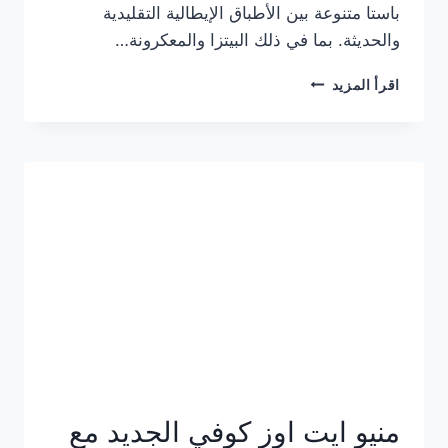
باستا متنوعة بين الأطباق الإيطالية التقليدية
والحديثة. بما في ذلك البيتزا والمعكرونة…
أسعار
اقرأ المزيد
منيو
كازا
باستا
الجديد
كامل
وعناوين
الفروع
منيو ايت اوز كوفي الجديد مع