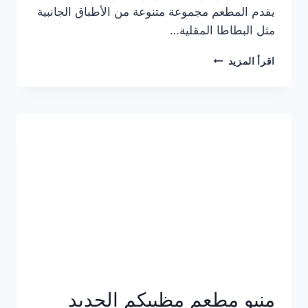
يقدم المطعم مجموعة متنوعة من الأطباق الجانبية
مثل البطاطا المقلية…
أسعار
اقرأ المزيد
منيو
مطعم
جان
برجر
الجديد
كامل
وعناوين
الفروع
منيو مطعم مظبيكم الجديد