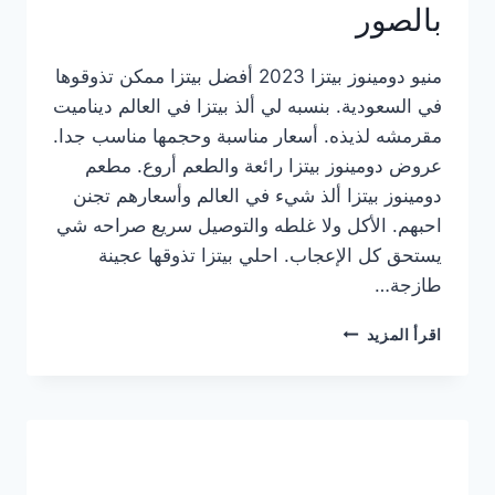
بالصور
منيو دومينوز بيتزا 2023 أفضل بيتزا ممكن تذوقوها
في السعودية. بنسبه لي ألذ بيتزا في العالم ديناميت
مقرمشه لذيذه. أسعار مناسبة وحجمها مناسب جدا.
عروض دومينوز بيتزا رائعة والطعم أروع. مطعم
دومينوز بيتزا ألذ شيء في العالم وأسعارهم تجنن
احبهم. الأكل ولا غلطه والتوصيل سريع صراحه شي
يستحق كل الإعجاب. احلي بيتزا تذوقها عجينة
طازجة…
منيو
اقرأ المزيد
دومينوز
بيتزا
2023
–
أسعار
المنيو
الجديد