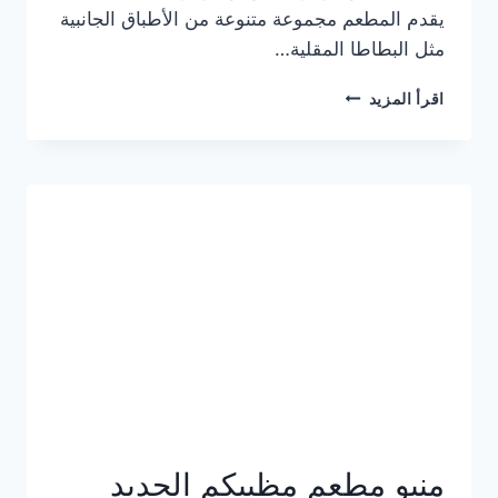
يقدم المطعم مجموعة متنوعة من الأطباق الجانبية
مثل البطاطا المقلية…
أسعار
اقرأ المزيد
منيو
مطعم
جان
برجر
الجديد
كامل
وعناوين
الفروع
منيو مطعم مظبيكم الجديد