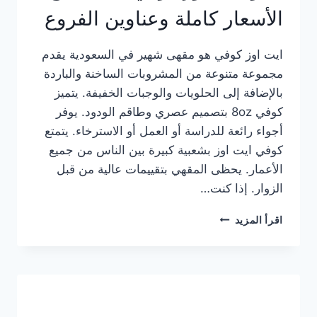
الأسعار كاملة وعناوين الفروع
ايت اوز كوفي هو مقهى شهير في السعودية يقدم
مجموعة متنوعة من المشروبات الساخنة والباردة
بالإضافة إلى الحلويات والوجبات الخفيفة. يتميز
كوفي 8oz بتصميم عصري وطاقم الودود. يوفر
أجواء رائعة للدراسة أو العمل أو الاسترخاء. يتمتع
كوفي ايت اوز بشعبية كبيرة بين الناس من جميع
الأعمار. يحظى المقهي بتقييمات عالية من قبل
الزوار. إذا كنت…
منيو
اقرأ المزيد
ايت
اوز
كوفي
الجديد
مع
الأسعار