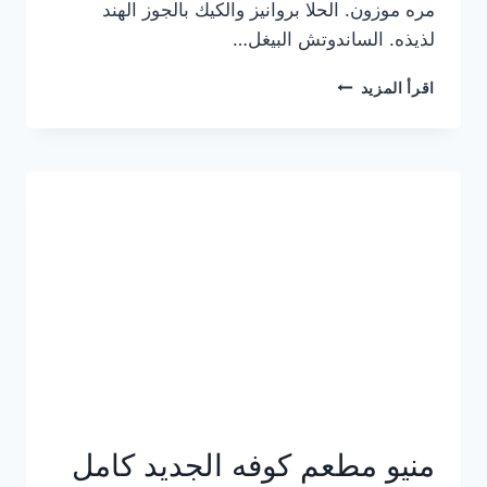
مره موزون. الحلا بروانيز والكيك بالجوز الهند
لذيذه. الساندوتش البيغل…
منيو
اقرأ المزيد
كوفي
هاف
مليون
الجديد
بالأسعار
كاملة
منيو مطعم كوفه الجديد كامل