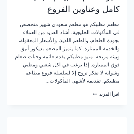
كامل وعناوين الفروع
مطعم مظبيكم هو مطعم سعودي شهير متخصص
في المأكولات الخليجية. أشاد العديد من العملاء
بجودة الطعام، والطعم اللذيذ، والأسعار المعقولة،
والخدمة الممتازة. كما يتميز المطعم بديكور أنيق
وبيئة مريحة. منيو مظبيكم يقدم قائمة وجبات طعام
فوق الممتازة. إذا ترغب في اكل شعبي ومظبي
وشوايه لا تفكر تروح إلا لسلسلة فروع مطاعم
مظبيكم. تقديمه لأشهى المأكولات…
منيو
اقرأ المزيد
مطعم
مظبيكم
الجديد
كامل
وعناوين
الفروع