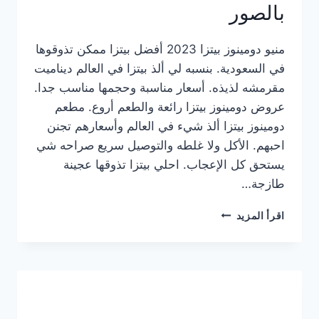
بالصور
منيو دومينوز بيتزا 2023 أفضل بيتزا ممكن تذوقوها
في السعودية. بنسبه لي ألذ بيتزا في العالم ديناميت
مقرمشه لذيذه. أسعار مناسبة وحجمها مناسب جدا.
عروض دومينوز بيتزا رائعة والطعم أروع. مطعم
دومينوز بيتزا ألذ شيء في العالم وأسعارهم تجنن
احبهم. الأكل ولا غلطه والتوصيل سريع صراحه شي
يستحق كل الإعجاب. احلي بيتزا تذوقها عجينة
طازجة…
منيو
اقرأ المزيد
دومينوز
بيتزا
2023
–
أسعار
المنيو
الجديد