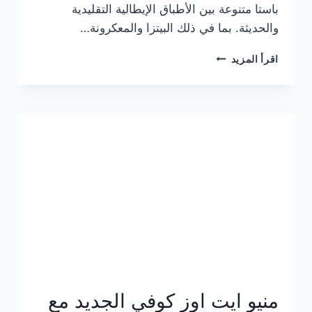
باستا متنوعة بين الأطباق الإيطالية التقليدية
والحديثة. بما في ذلك البيتزا والمعكرونة…
أسعار
اقرأ المزيد
منيو
كازا
باستا
الجديد
كامل
وعناوين
الفروع
منيو ايت اوز كوفي الجديد مع