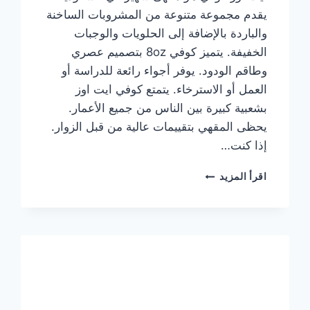
يقدم مجموعة متنوعة من المشروبات الساخنة
والباردة بالإضافة إلى الحلويات والوجبات
الخفيفة. يتميز كوفي 8oz بتصميم عصري
وطاقم الودود. يوفر أجواء رائعة للدراسة أو
العمل أو الاسترخاء. يتمتع كوفي ايت اوز
بشعبية كبيرة بين الناس من جميع الأعمار.
يحظى المقهي بتقييمات عالية من قبل الزوار.
إذا كنت…
منيو
اقرأ المزيد
ايت
اوز
كوفي
الجديد
مع
الأسعار
كاملة
وعناوين
الفروع