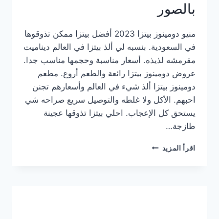
بالصور
منيو دومينوز بيتزا 2023 أفضل بيتزا ممكن تذوقوها
في السعودية. بنسبه لي ألذ بيتزا في العالم ديناميت
مقرمشه لذيذه. أسعار مناسبة وحجمها مناسب جدا.
عروض دومينوز بيتزا رائعة والطعم أروع. مطعم
دومينوز بيتزا ألذ شيء في العالم وأسعارهم تجنن
احبهم. الأكل ولا غلطه والتوصيل سريع صراحه شي
يستحق كل الإعجاب. احلي بيتزا تذوقها عجينة
طازجة…
منيو
اقرأ المزيد
دومينوز
بيتزا
2023
–
أسعار
المنيو
الجديد