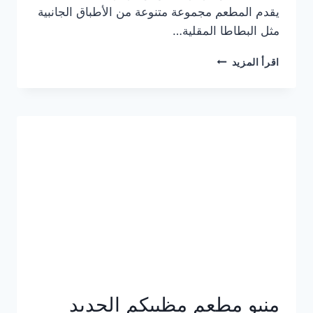
يقدم المطعم مجموعة متنوعة من الأطباق الجانبية
مثل البطاطا المقلية…
أسعار
اقرأ المزيد
منيو
مطعم
جان
برجر
الجديد
كامل
وعناوين
الفروع
منيو مطعم مظبيكم الجديد