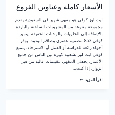
الأسعار كاملة وعناوين الفروع
ايت اوز كوفي هو مقهى شهير في السعودية يقدم
مجموعة متنوعة من المشروبات الساخنة والباردة
بالإضافة إلى الحلويات والوجبات الخفيفة. يتميز
كوفي 8oz بتصميم عصري وطاقم الودود. يوفر
أجواء رائعة للدراسة أو العمل أو الاسترخاء. يتمتع
كوفي ايت اوز بشعبية كبيرة بين الناس من جميع
الأعمار. يحظى المقهي بتقييمات عالية من قبل
الزوار. إذا كنت…
منيو
اقرأ المزيد
ايت
اوز
كوفي
الجديد
مع
الأسعار