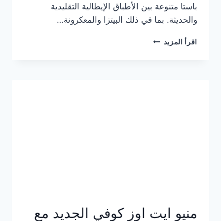
باستا متنوعة بين الأطباق الإيطالية التقليدية
والحديثة. بما في ذلك البيتزا والمعكرونة…
أسعار
اقرأ المزيد
منيو
كازا
باستا
الجديد
كامل
وعناوين
الفروع
منيو ايت اوز كوفي الجديد مع