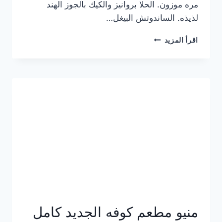
مره موزون. الحلا بروانيز والكيك بالجوز الهند
لذيذه. الساندوتش البيغل…
منيو
اقرأ المزيد
كوفي
هاف
مليون
الجديد
بالأسعار
كاملة
منيو مطعم كوفه الجديد كامل