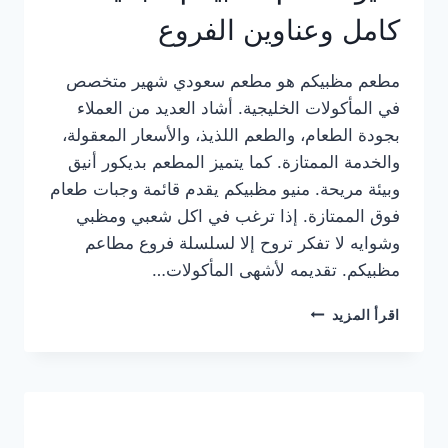
كامل وعناوين الفروع
مطعم مظبيكم هو مطعم سعودي شهير متخصص
في المأكولات الخليجية. أشاد العديد من العملاء
بجودة الطعام، والطعم اللذيذ، والأسعار المعقولة،
والخدمة الممتازة. كما يتميز المطعم بديكور أنيق
وبيئة مريحة. منيو مظبيكم يقدم قائمة وجبات طعام
فوق الممتازة. إذا ترغب في اكل شعبي ومظبي
وشوايه لا تفكر تروح إلا لسلسلة فروع مطاعم
مظبيكم. تقديمه لأشهى المأكولات…
منيو
اقرأ المزيد
مطعم
مظبيكم
الجديد
كامل
وعناوين
الفروع