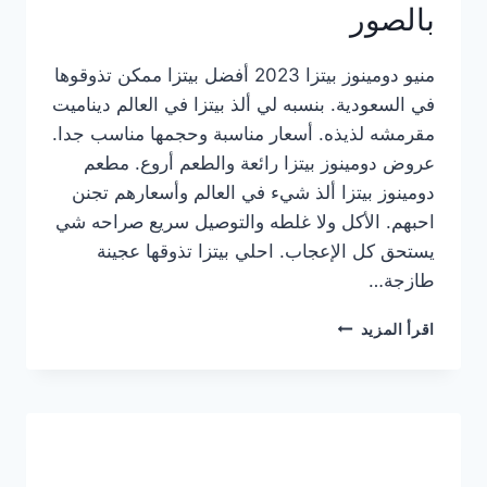
بالصور
منيو دومينوز بيتزا 2023 أفضل بيتزا ممكن تذوقوها
في السعودية. بنسبه لي ألذ بيتزا في العالم ديناميت
مقرمشه لذيذه. أسعار مناسبة وحجمها مناسب جدا.
عروض دومينوز بيتزا رائعة والطعم أروع. مطعم
دومينوز بيتزا ألذ شيء في العالم وأسعارهم تجنن
احبهم. الأكل ولا غلطه والتوصيل سريع صراحه شي
يستحق كل الإعجاب. احلي بيتزا تذوقها عجينة
طازجة…
منيو
اقرأ المزيد
دومينوز
بيتزا
2023
–
أسعار
المنيو
الجديد