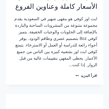
الأسعار كاملة وعناوين الفروع
ايت اوز كوفي هو مقهى شهير في السعودية يقدم
مجموعة متنوعة من المشروبات الساخنة والباردة
بالإضافة إلى الحلويات والوجبات الخفيفة. يتميز
كوفي 8oz بتصميم عصري وطاقم الودود. يوفر
أجواء رائعة للدراسة أو العمل أو الاسترخاء. يتمتع
كوفي ايت اوز بشعبية كبيرة بين الناس من جميع
الأعمار. يحظى المقهي بتقييمات عالية من قبل
الزوار. إذا كنت…
منيو
اقرأ المزيد
ايت
اوز
كوفي
الجديد
مع
الأسعار