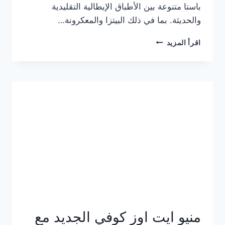
باستا متنوعة بين الأطباق الإيطالية التقليدية
والحديثة. بما في ذلك البيتزا والمعكرونة…
أسعار
اقرأ المزيد
منيو
كازا
باستا
الجديد
كامل
وعناوين
الفروع
منيو ايت اوز كوفي الجديد مع