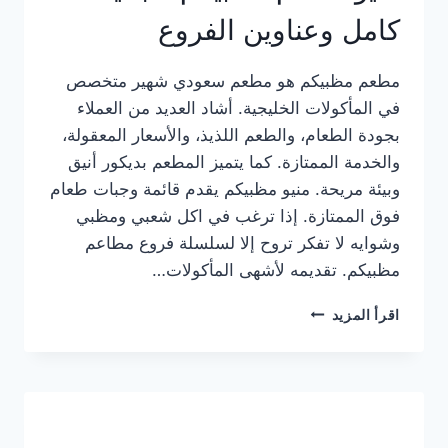
كامل وعناوين الفروع
مطعم مظبيكم هو مطعم سعودي شهير متخصص
في المأكولات الخليجية. أشاد العديد من العملاء
بجودة الطعام، والطعم اللذيذ، والأسعار المعقولة،
والخدمة الممتازة. كما يتميز المطعم بديكور أنيق
وبيئة مريحة. منيو مظبيكم يقدم قائمة وجبات طعام
فوق الممتازة. إذا ترغب في اكل شعبي ومظبي
وشوايه لا تفكر تروح إلا لسلسلة فروع مطاعم
مظبيكم. تقديمه لأشهى المأكولات…
منيو
اقرأ المزيد
مطعم
مظبيكم
الجديد
كامل
وعناوين
الفروع