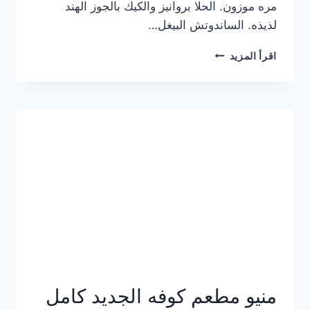
مره موزون. الحلا بروانيز والكيك بالجوز الهند
لذيذه. الساندوتش البيغل…
منيو
اقرأ المزيد
كوفي
هاف
مليون
الجديد
بالأسعار
كاملة
منيو مطعم كوفه الجديد كامل