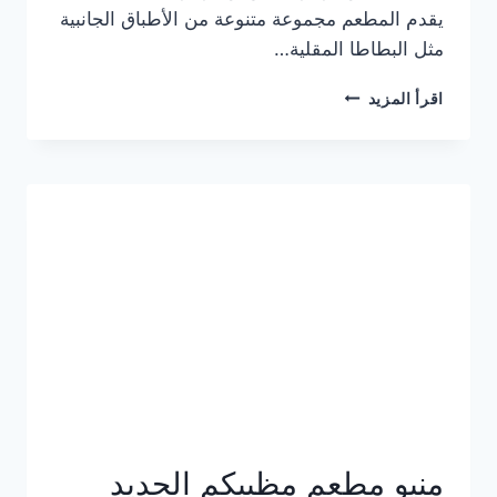
يقدم المطعم مجموعة متنوعة من الأطباق الجانبية
مثل البطاطا المقلية…
أسعار
اقرأ المزيد
منيو
مطعم
جان
برجر
الجديد
كامل
وعناوين
الفروع
منيو مطعم مظبيكم الجديد