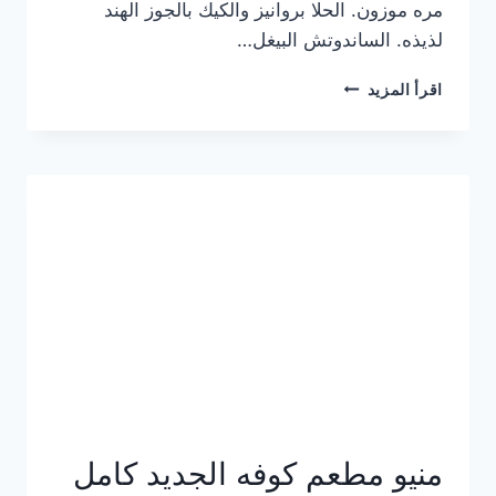
مره موزون. الحلا بروانيز والكيك بالجوز الهند
لذيذه. الساندوتش البيغل…
منيو
اقرأ المزيد
كوفي
هاف
مليون
الجديد
بالأسعار
كاملة
منيو مطعم كوفه الجديد كامل