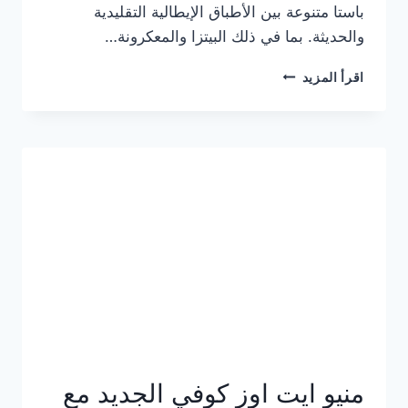
باستا متنوعة بين الأطباق الإيطالية التقليدية
والحديثة. بما في ذلك البيتزا والمعكرونة…
أسعار
اقرأ المزيد
منيو
كازا
باستا
الجديد
كامل
وعناوين
الفروع
منيو ايت اوز كوفي الجديد مع