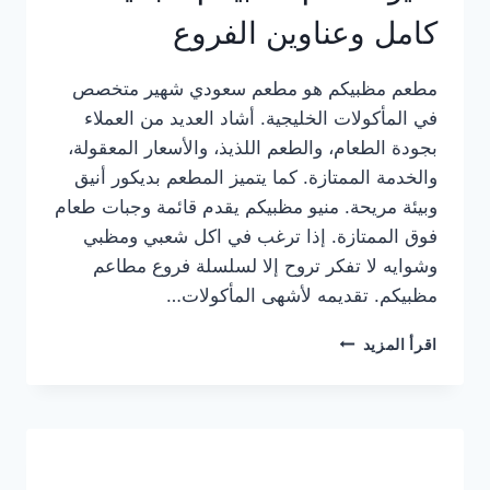
كامل وعناوين الفروع
مطعم مظبيكم هو مطعم سعودي شهير متخصص
في المأكولات الخليجية. أشاد العديد من العملاء
بجودة الطعام، والطعم اللذيذ، والأسعار المعقولة،
والخدمة الممتازة. كما يتميز المطعم بديكور أنيق
وبيئة مريحة. منيو مظبيكم يقدم قائمة وجبات طعام
فوق الممتازة. إذا ترغب في اكل شعبي ومظبي
وشوايه لا تفكر تروح إلا لسلسلة فروع مطاعم
مظبيكم. تقديمه لأشهى المأكولات…
منيو
اقرأ المزيد
مطعم
مظبيكم
الجديد
كامل
وعناوين
الفروع