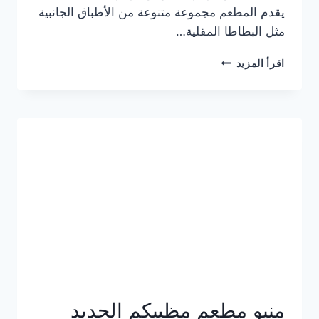
يقدم المطعم مجموعة متنوعة من الأطباق الجانبية
مثل البطاطا المقلية…
أسعار
اقرأ المزيد
منيو
مطعم
جان
برجر
الجديد
كامل
وعناوين
الفروع
منيو مطعم مظبيكم الجديد