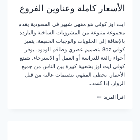
الأسعار كاملة وعناوين الفروع
ايت اوز كوفي هو مقهى شهير في السعودية يقدم
مجموعة متنوعة من المشروبات الساخنة والباردة
بالإضافة إلى الحلويات والوجبات الخفيفة. يتميز
كوفي 8oz بتصميم عصري وطاقم الودود. يوفر
أجواء رائعة للدراسة أو العمل أو الاسترخاء. يتمتع
كوفي ايت اوز بشعبية كبيرة بين الناس من جميع
الأعمار. يحظى المقهي بتقييمات عالية من قبل
الزوار. إذا كنت…
منيو
اقرأ المزيد
ايت
اوز
كوفي
الجديد
مع
الأسعار