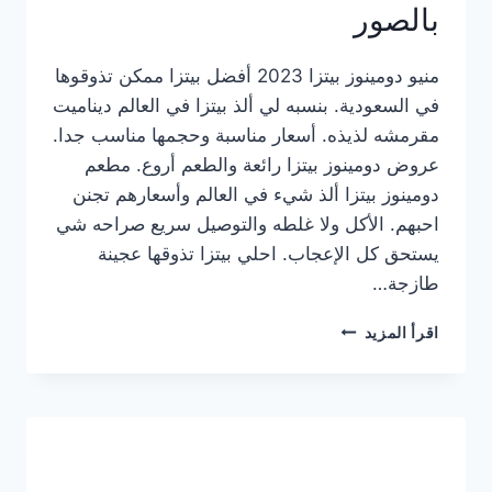
بالصور
منيو دومينوز بيتزا 2023 أفضل بيتزا ممكن تذوقوها
في السعودية. بنسبه لي ألذ بيتزا في العالم ديناميت
مقرمشه لذيذه. أسعار مناسبة وحجمها مناسب جدا.
عروض دومينوز بيتزا رائعة والطعم أروع. مطعم
دومينوز بيتزا ألذ شيء في العالم وأسعارهم تجنن
احبهم. الأكل ولا غلطه والتوصيل سريع صراحه شي
يستحق كل الإعجاب. احلي بيتزا تذوقها عجينة
طازجة…
منيو
اقرأ المزيد
دومينوز
بيتزا
2023
–
أسعار
المنيو
الجديد