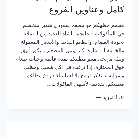
كامل وعناوين الفروع
مطعم مظبيكم هو مطعم سعودي شهير متخصص
في المأكولات الخليجية. أشاد العديد من العملاء
بجودة الطعام، والطعم اللذيذ، والأسعار المعقولة،
والخدمة الممتازة. كما يتميز المطعم بديكور أنيق
وبيئة مريحة. منيو مظبيكم يقدم قائمة وجبات طعام
فوق الممتازة. إذا ترغب في اكل شعبي ومظبي
وشوايه لا تفكر تروح إلا لسلسلة فروع مطاعم
مظبيكم. تقديمه لأشهى المأكولات…
منيو
اقرأ المزيد
مطعم
مظبيكم
الجديد
كامل
وعناوين
الفروع