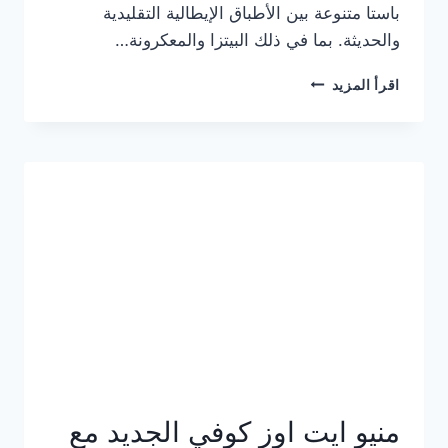
باستا متنوعة بين الأطباق الإيطالية التقليدية
والحديثة. بما في ذلك البيتزا والمعكرونة…
أسعار
اقرأ المزيد
منيو
كازا
باستا
الجديد
كامل
وعناوين
الفروع
منيو ايت اوز كوفي الجديد مع