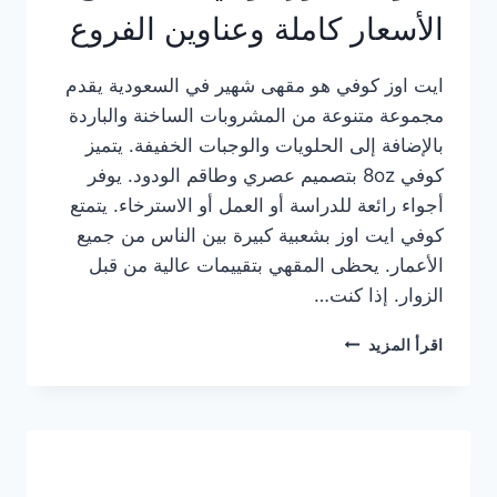
الأسعار كاملة وعناوين الفروع
ايت اوز كوفي هو مقهى شهير في السعودية يقدم
مجموعة متنوعة من المشروبات الساخنة والباردة
بالإضافة إلى الحلويات والوجبات الخفيفة. يتميز
كوفي 8oz بتصميم عصري وطاقم الودود. يوفر
أجواء رائعة للدراسة أو العمل أو الاسترخاء. يتمتع
كوفي ايت اوز بشعبية كبيرة بين الناس من جميع
الأعمار. يحظى المقهي بتقييمات عالية من قبل
الزوار. إذا كنت…
منيو
اقرأ المزيد
ايت
اوز
كوفي
الجديد
مع
الأسعار