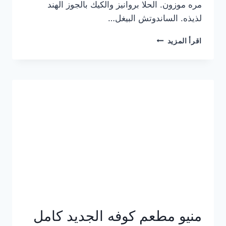
مره موزون. الحلا بروانيز والكيك بالجوز الهند
لذيذه. الساندوتش البيغل…
منيو
اقرأ المزيد
كوفي
هاف
مليون
الجديد
بالأسعار
كاملة
منيو مطعم كوفه الجديد كامل