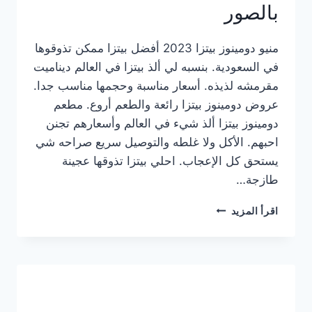
بالصور
منيو دومينوز بيتزا 2023 أفضل بيتزا ممكن تذوقوها
في السعودية. بنسبه لي ألذ بيتزا في العالم ديناميت
مقرمشه لذيذه. أسعار مناسبة وحجمها مناسب جدا.
عروض دومينوز بيتزا رائعة والطعم أروع. مطعم
دومينوز بيتزا ألذ شيء في العالم وأسعارهم تجنن
احبهم. الأكل ولا غلطه والتوصيل سريع صراحه شي
يستحق كل الإعجاب. احلي بيتزا تذوقها عجينة
طازجة…
منيو
اقرأ المزيد
دومينوز
بيتزا
2023
–
أسعار
المنيو
الجديد