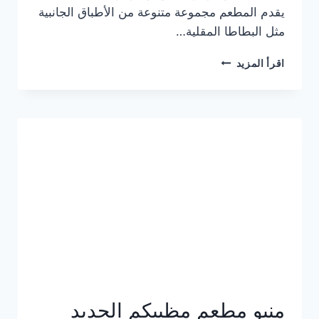
يقدم المطعم مجموعة متنوعة من الأطباق الجانبية
مثل البطاطا المقلية…
أسعار
اقرأ المزيد
منيو
مطعم
جان
برجر
الجديد
كامل
وعناوين
الفروع
منيو مطعم مظبيكم الجديد