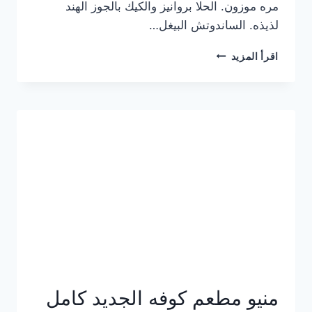
مره موزون. الحلا بروانيز والكيك بالجوز الهند
لذيذه. الساندوتش البيغل…
منيو
اقرأ المزيد
كوفي
هاف
مليون
الجديد
بالأسعار
كاملة
منيو مطعم كوفه الجديد كامل