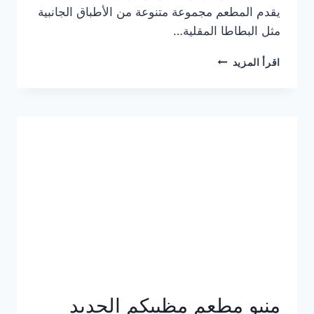
يقدم المطعم مجموعة متنوعة من الأطباق الجانبية
مثل البطاطا المقلية…
أسعار
اقرأ المزيد
منيو
مطعم
جان
برجر
الجديد
كامل
وعناوين
الفروع
منيو مطعم مظبيكم الجديد