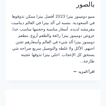
بالصور
منيو دومينوز بيتزا 2023 أفضل بيتزا ممكن تذوقوها
في السعودية. بنسبه لي ألذ بيتزا في العالم ديناميت
مقرمشه لذيذه. أسعار مناسبة وحجمها مناسب جدا.
عروض دومينوز بيتزا رائعة والطعم أروع. مطعم
دومينوز بيتزا ألذ شيء في العالم وأسعارهم تجنن
احبهم. الأكل ولا غلطه والتوصيل سريع صراحه شي
يستحق كل الإعجاب. احلي بيتزا تذوقها عجينة
طازجة…
منيو
اقرأ المزيد
دومينوز
بيتزا
2023
–
أسعار
المنيو
الجديد