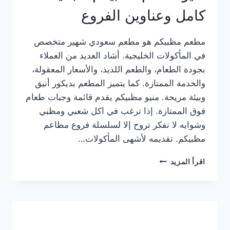
كامل وعناوين الفروع
مطعم مظبيكم هو مطعم سعودي شهير متخصص
في المأكولات الخليجية. أشاد العديد من العملاء
بجودة الطعام، والطعم اللذيذ، والأسعار المعقولة،
والخدمة الممتازة. كما يتميز المطعم بديكور أنيق
وبيئة مريحة. منيو مظبيكم يقدم قائمة وجبات طعام
فوق الممتازة. إذا ترغب في اكل شعبي ومظبي
وشوايه لا تفكر تروح إلا لسلسلة فروع مطاعم
مظبيكم. تقديمه لأشهى المأكولات…
منيو
اقرأ المزيد
مطعم
مظبيكم
الجديد
كامل
وعناوين
الفروع