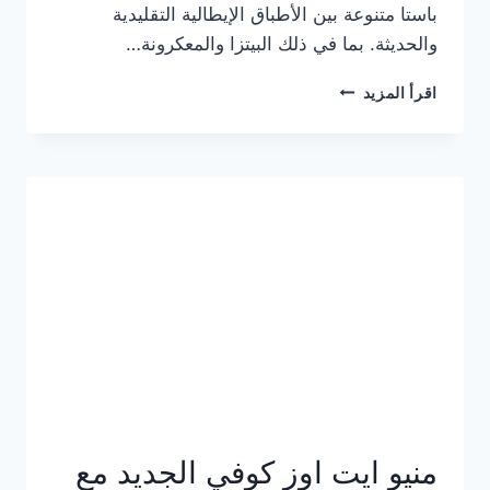
باستا متنوعة بين الأطباق الإيطالية التقليدية
والحديثة. بما في ذلك البيتزا والمعكرونة…
أسعار
اقرأ المزيد
منيو
كازا
باستا
الجديد
كامل
وعناوين
الفروع
منيو ايت اوز كوفي الجديد مع