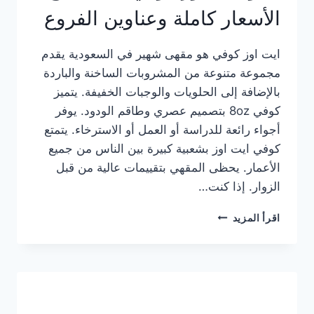
الأسعار كاملة وعناوين الفروع
ايت اوز كوفي هو مقهى شهير في السعودية يقدم
مجموعة متنوعة من المشروبات الساخنة والباردة
بالإضافة إلى الحلويات والوجبات الخفيفة. يتميز
كوفي 8oz بتصميم عصري وطاقم الودود. يوفر
أجواء رائعة للدراسة أو العمل أو الاسترخاء. يتمتع
كوفي ايت اوز بشعبية كبيرة بين الناس من جميع
الأعمار. يحظى المقهي بتقييمات عالية من قبل
الزوار. إذا كنت…
منيو
اقرأ المزيد
ايت
اوز
كوفي
الجديد
مع
الأسعار