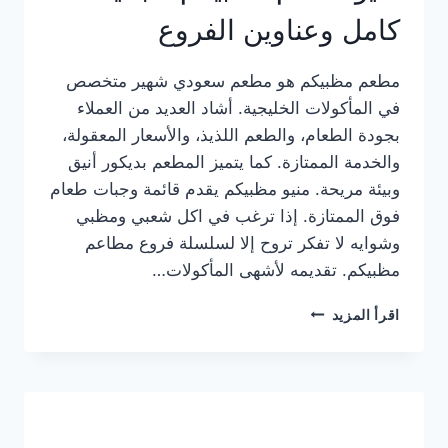
كامل وعناوين الفروع
مطعم مظبيكم هو مطعم سعودي شهير متخصص
في المأكولات الخليجية. أشاد العديد من العملاء
بجودة الطعام، والطعم اللذيذ، والأسعار المعقولة،
والخدمة الممتازة. كما يتميز المطعم بديكور أنيق
وبيئة مريحة. منيو مظبيكم يقدم قائمة وجبات طعام
فوق الممتازة. إذا ترغب في اكل شعبي ومظبي
وشوايه لا تفكر تروح إلا لسلسلة فروع مطاعم
مظبيكم. تقديمه لأشهى المأكولات…
منيو
اقرأ المزيد
مطعم
مظبيكم
الجديد
كامل
وعناوين
الفروع