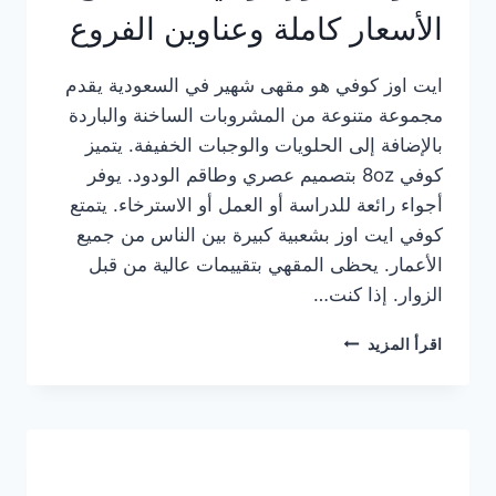
الأسعار كاملة وعناوين الفروع
ايت اوز كوفي هو مقهى شهير في السعودية يقدم
مجموعة متنوعة من المشروبات الساخنة والباردة
بالإضافة إلى الحلويات والوجبات الخفيفة. يتميز
كوفي 8oz بتصميم عصري وطاقم الودود. يوفر
أجواء رائعة للدراسة أو العمل أو الاسترخاء. يتمتع
كوفي ايت اوز بشعبية كبيرة بين الناس من جميع
الأعمار. يحظى المقهي بتقييمات عالية من قبل
الزوار. إذا كنت…
منيو
اقرأ المزيد
ايت
اوز
كوفي
الجديد
مع
الأسعار