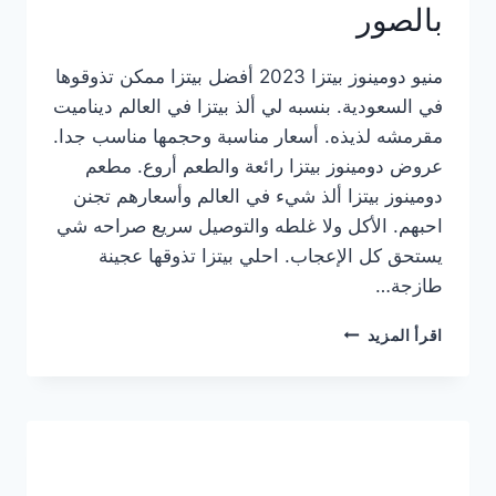
بالصور
منيو دومينوز بيتزا 2023 أفضل بيتزا ممكن تذوقوها
في السعودية. بنسبه لي ألذ بيتزا في العالم ديناميت
مقرمشه لذيذه. أسعار مناسبة وحجمها مناسب جدا.
عروض دومينوز بيتزا رائعة والطعم أروع. مطعم
دومينوز بيتزا ألذ شيء في العالم وأسعارهم تجنن
احبهم. الأكل ولا غلطه والتوصيل سريع صراحه شي
يستحق كل الإعجاب. احلي بيتزا تذوقها عجينة
طازجة…
منيو
اقرأ المزيد
دومينوز
بيتزا
2023
–
أسعار
المنيو
الجديد