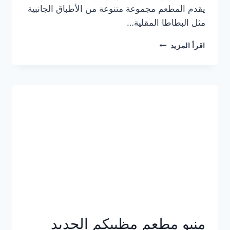
يقدم المطعم مجموعة متنوعة من الأطباق الجانبية
مثل البطاطا المقلية…
أسعار
اقرأ المزيد
منيو
مطعم
جان
برجر
الجديد
كامل
وعناوين
الفروع
منيو مطعم مظبيكم الجديد