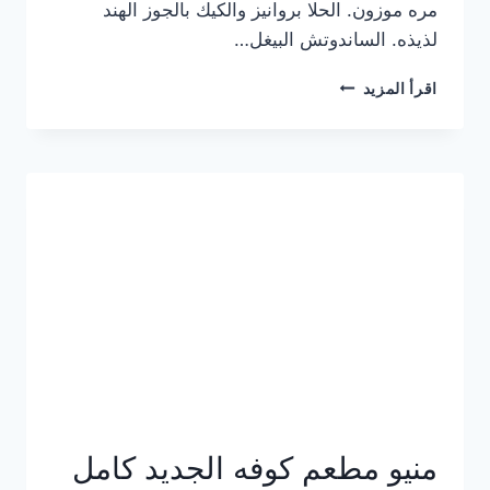
مره موزون. الحلا بروانيز والكيك بالجوز الهند
لذيذه. الساندوتش البيغل…
منيو
اقرأ المزيد
كوفي
هاف
مليون
الجديد
بالأسعار
كاملة
منيو مطعم كوفه الجديد كامل