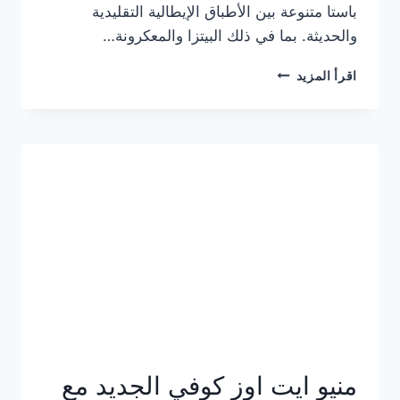
باستا متنوعة بين الأطباق الإيطالية التقليدية
والحديثة. بما في ذلك البيتزا والمعكرونة…
أسعار
اقرأ المزيد
منيو
كازا
باستا
الجديد
كامل
وعناوين
الفروع
منيو ايت اوز كوفي الجديد مع