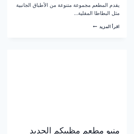
يقدم المطعم مجموعة متنوعة من الأطباق الجانبية
مثل البطاطا المقلية…
أسعار
اقرأ المزيد
منيو
مطعم
جان
برجر
الجديد
كامل
وعناوين
الفروع
منيو مطعم مظبيكم الجديد