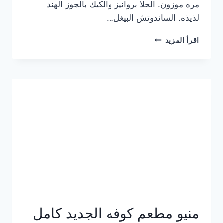
مره موزون. الحلا بروانيز والكيك بالجوز الهند
لذيذه. الساندوتش البيغل…
منيو
اقرأ المزيد
كوفي
هاف
مليون
الجديد
بالأسعار
كاملة
منيو مطعم كوفه الجديد كامل