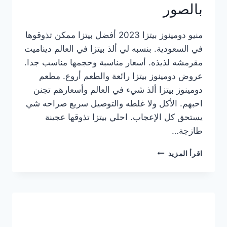
بالصور
منيو دومينوز بيتزا 2023 أفضل بيتزا ممكن تذوقوها
في السعودية. بنسبه لي ألذ بيتزا في العالم ديناميت
مقرمشه لذيذه. أسعار مناسبة وحجمها مناسب جدا.
عروض دومينوز بيتزا رائعة والطعم أروع. مطعم
دومينوز بيتزا ألذ شيء في العالم وأسعارهم تجنن
احبهم. الأكل ولا غلطه والتوصيل سريع صراحه شي
يستحق كل الإعجاب. احلي بيتزا تذوقها عجينة
طازجة…
منيو
اقرأ المزيد
دومينوز
بيتزا
2023
–
أسعار
المنيو
الجديد