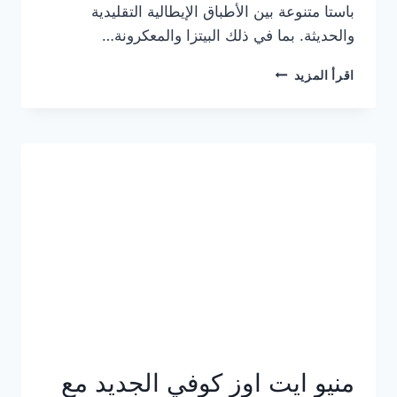
باستا متنوعة بين الأطباق الإيطالية التقليدية
والحديثة. بما في ذلك البيتزا والمعكرونة…
أسعار
اقرأ المزيد
منيو
كازا
باستا
الجديد
كامل
وعناوين
الفروع
منيو ايت اوز كوفي الجديد مع