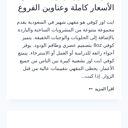
الأسعار كاملة وعناوين الفروع
ايت اوز كوفي هو مقهى شهير في السعودية يقدم
مجموعة متنوعة من المشروبات الساخنة والباردة
بالإضافة إلى الحلويات والوجبات الخفيفة. يتميز
كوفي 8oz بتصميم عصري وطاقم الودود. يوفر
أجواء رائعة للدراسة أو العمل أو الاسترخاء. يتمتع
كوفي ايت اوز بشعبية كبيرة بين الناس من جميع
الأعمار. يحظى المقهي بتقييمات عالية من قبل
الزوار. إذا كنت…
منيو
اقرأ المزيد
ايت
اوز
كوفي
الجديد
مع
الأسعار