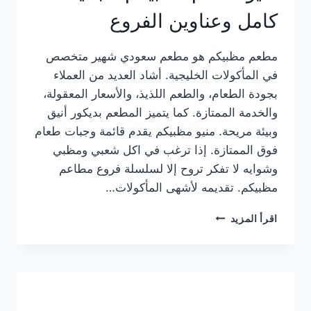
كامل وعناوين الفروع
مطعم مظبيكم هو مطعم سعودي شهير متخصص
في المأكولات الخليجية. أشاد العديد من العملاء
بجودة الطعام، والطعم اللذيذ، والأسعار المعقولة،
والخدمة الممتازة. كما يتميز المطعم بديكور أنيق
وبيئة مريحة. منيو مظبيكم يقدم قائمة وجبات طعام
فوق الممتازة. إذا ترغب في اكل شعبي ومظبي
وشوايه لا تفكر تروح إلا لسلسلة فروع مطاعم
مظبيكم. تقديمه لأشهى المأكولات…
منيو
اقرأ المزيد
مطعم
مظبيكم
الجديد
كامل
وعناوين
الفروع