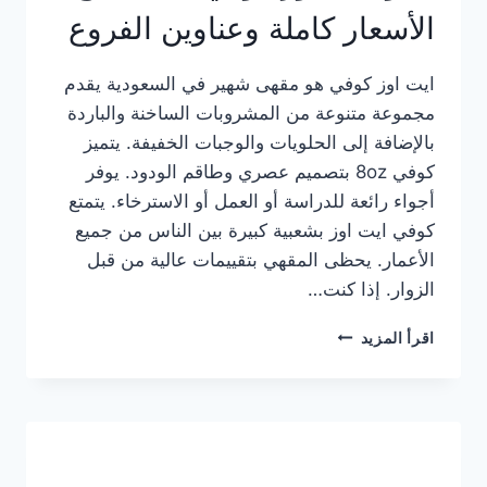
الأسعار كاملة وعناوين الفروع
ايت اوز كوفي هو مقهى شهير في السعودية يقدم
مجموعة متنوعة من المشروبات الساخنة والباردة
بالإضافة إلى الحلويات والوجبات الخفيفة. يتميز
كوفي 8oz بتصميم عصري وطاقم الودود. يوفر
أجواء رائعة للدراسة أو العمل أو الاسترخاء. يتمتع
كوفي ايت اوز بشعبية كبيرة بين الناس من جميع
الأعمار. يحظى المقهي بتقييمات عالية من قبل
الزوار. إذا كنت…
منيو
اقرأ المزيد
ايت
اوز
كوفي
الجديد
مع
الأسعار