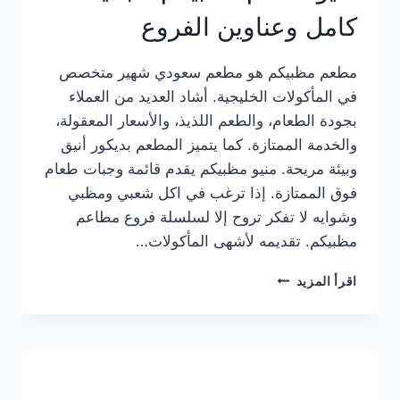
كامل وعناوين الفروع
مطعم مظبيكم هو مطعم سعودي شهير متخصص
في المأكولات الخليجية. أشاد العديد من العملاء
بجودة الطعام، والطعم اللذيذ، والأسعار المعقولة،
والخدمة الممتازة. كما يتميز المطعم بديكور أنيق
وبيئة مريحة. منيو مظبيكم يقدم قائمة وجبات طعام
فوق الممتازة. إذا ترغب في اكل شعبي ومظبي
وشوايه لا تفكر تروح إلا لسلسلة فروع مطاعم
مظبيكم. تقديمه لأشهى المأكولات…
منيو
اقرأ المزيد
مطعم
مظبيكم
الجديد
كامل
وعناوين
الفروع