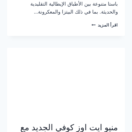
باستا متنوعة بين الأطباق الإيطالية التقليدية
والحديثة. بما في ذلك البيتزا والمعكرونة…
أسعار
اقرأ المزيد
منيو
كازا
باستا
الجديد
كامل
وعناوين
الفروع
منيو ايت اوز كوفي الجديد مع