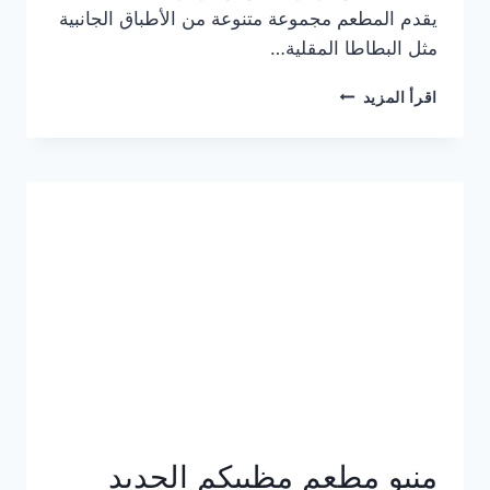
يقدم المطعم مجموعة متنوعة من الأطباق الجانبية
مثل البطاطا المقلية…
أسعار
اقرأ المزيد
منيو
مطعم
جان
برجر
الجديد
كامل
وعناوين
الفروع
منيو مطعم مظبيكم الجديد