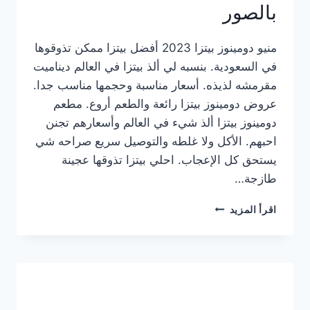
بالصور
منيو دومينوز بيتزا 2023 أفضل بيتزا ممكن تذوقوها
في السعودية. بنسبه لي ألذ بيتزا في العالم ديناميت
مقرمشه لذيذه. أسعار مناسبة وحجمها مناسب جدا.
عروض دومينوز بيتزا رائعة والطعم أروع. مطعم
دومينوز بيتزا ألذ شيء في العالم وأسعارهم تجنن
احبهم. الأكل ولا غلطه والتوصيل سريع صراحه شي
يستحق كل الإعجاب. احلي بيتزا تذوقها عجينة
طازجة…
منيو
اقرأ المزيد
دومينوز
بيتزا
2023
–
أسعار
المنيو
الجديد