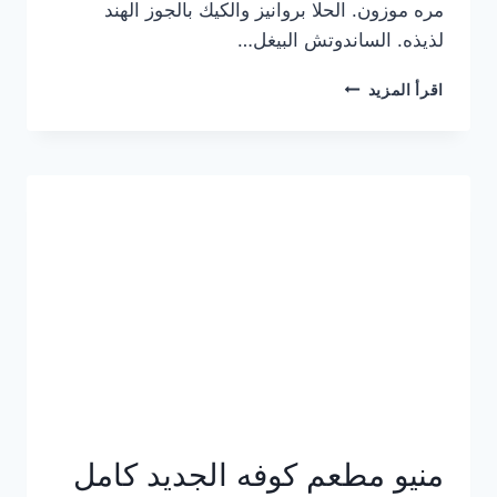
مره موزون. الحلا بروانيز والكيك بالجوز الهند
لذيذه. الساندوتش البيغل…
منيو
اقرأ المزيد
كوفي
هاف
مليون
الجديد
بالأسعار
كاملة
منيو مطعم كوفه الجديد كامل