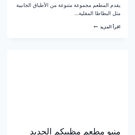
يقدم المطعم مجموعة متنوعة من الأطباق الجانبية
مثل البطاطا المقلية…
أسعار
اقرأ المزيد
منيو
مطعم
جان
برجر
الجديد
كامل
وعناوين
الفروع
منيو مطعم مظبيكم الجديد