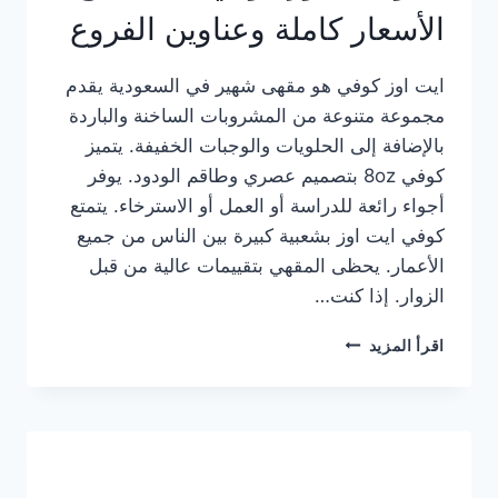
الأسعار كاملة وعناوين الفروع
ايت اوز كوفي هو مقهى شهير في السعودية يقدم
مجموعة متنوعة من المشروبات الساخنة والباردة
بالإضافة إلى الحلويات والوجبات الخفيفة. يتميز
كوفي 8oz بتصميم عصري وطاقم الودود. يوفر
أجواء رائعة للدراسة أو العمل أو الاسترخاء. يتمتع
كوفي ايت اوز بشعبية كبيرة بين الناس من جميع
الأعمار. يحظى المقهي بتقييمات عالية من قبل
الزوار. إذا كنت…
منيو
اقرأ المزيد
ايت
اوز
كوفي
الجديد
مع
الأسعار