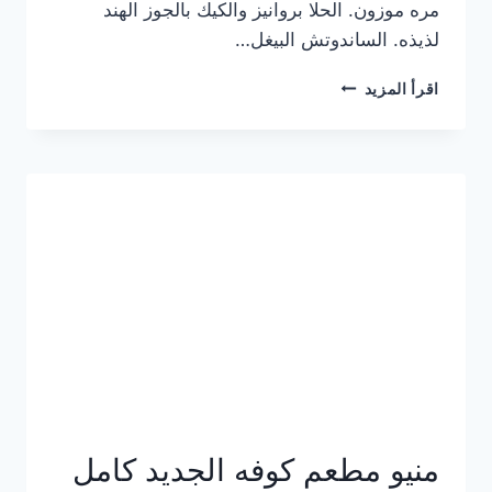
مره موزون. الحلا بروانيز والكيك بالجوز الهند
لذيذه. الساندوتش البيغل…
منيو
اقرأ المزيد
كوفي
هاف
مليون
الجديد
بالأسعار
كاملة
منيو مطعم كوفه الجديد كامل