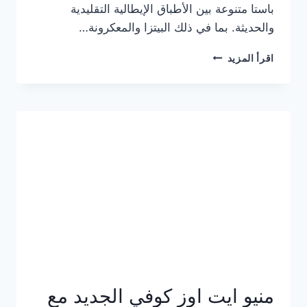
باستا متنوعة بين الأطباق الإيطالية التقليدية
والحديثة. بما في ذلك البيتزا والمعكرونة…
أسعار
اقرأ المزيد
منيو
كازا
باستا
الجديد
كامل
وعناوين
الفروع
منيو ايت اوز كوفي الجديد مع