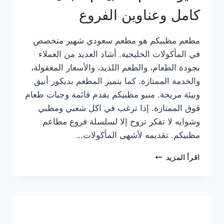
كامل وعناوين الفروع
مطعم مظبيكم هو مطعم سعودي شهير متخصص
في المأكولات الخليجية. أشاد العديد من العملاء
بجودة الطعام، والطعم اللذيذ، والأسعار المعقولة،
والخدمة الممتازة. كما يتميز المطعم بديكور أنيق
وبيئة مريحة. منيو مظبيكم يقدم قائمة وجبات طعام
فوق الممتازة. إذا ترغب في اكل شعبي ومظبي
وشوايه لا تفكر تروح إلا لسلسلة فروع مطاعم
مظبيكم. تقديمه لأشهى المأكولات…
منيو
اقرأ المزيد
مطعم
مظبيكم
الجديد
كامل
وعناوين
الفروع