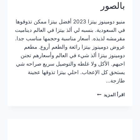
بالصور
منيو دومينوز بيتزا 2023 أفضل بيتزا ممكن تذوقوها
في السعودية. بنسبه لي ألذ بيتزا في العالم ديناميت
مقرمشه لذيذه. أسعار مناسبة وحجمها مناسب جدا.
عروض دومينوز بيتزا رائعة والطعم أروع. مطعم
دومينوز بيتزا ألذ شيء في العالم وأسعارهم تجنن
احبهم. الأكل ولا غلطه والتوصيل سريع صراحه شي
يستحق كل الإعجاب. احلي بيتزا تذوقها عجينة
طازجة…
منيو
اقرأ المزيد
دومينوز
بيتزا
2023
–
أسعار
المنيو
الجديد