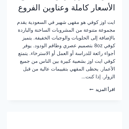
الأسعار كاملة وعناوين الفروع
ايت اوز كوفي هو مقهى شهير في السعودية يقدم
مجموعة متنوعة من المشروبات الساخنة والباردة
بالإضافة إلى الحلويات والوجبات الخفيفة. يتميز
كوفي 8oz بتصميم عصري وطاقم الودود. يوفر
أجواء رائعة للدراسة أو العمل أو الاسترخاء. يتمتع
كوفي ايت اوز بشعبية كبيرة بين الناس من جميع
الأعمار. يحظى المقهي بتقييمات عالية من قبل
الزوار. إذا كنت…
منيو
اقرأ المزيد
ايت
اوز
كوفي
الجديد
مع
الأسعار