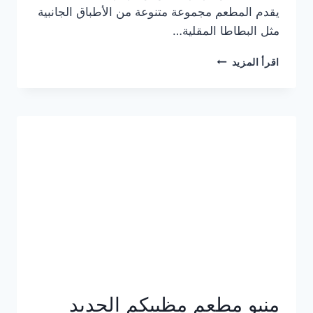
يقدم المطعم مجموعة متنوعة من الأطباق الجانبية
مثل البطاطا المقلية…
أسعار
اقرأ المزيد
منيو
مطعم
جان
برجر
الجديد
كامل
وعناوين
الفروع
منيو مطعم مظبيكم الجديد