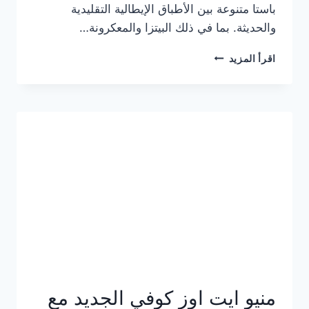
باستا متنوعة بين الأطباق الإيطالية التقليدية
والحديثة. بما في ذلك البيتزا والمعكرونة…
أسعار
اقرأ المزيد
منيو
كازا
باستا
الجديد
كامل
وعناوين
الفروع
منيو ايت اوز كوفي الجديد مع