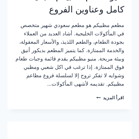
كامل وعناوين الفروع
مطعم مظبيكم هو مطعم سعودي شهير متخصص
في المأكولات الخليجية. أشاد العديد من العملاء
بجودة الطعام، والطعم اللذيذ، والأسعار المعقولة،
والخدمة الممتازة. كما يتميز المطعم بديكور أنيق
وبيئة مريحة. منيو مظبيكم يقدم قائمة وجبات طعام
فوق الممتازة. إذا ترغب في اكل شعبي ومظبي
وشوايه لا تفكر تروح إلا لسلسلة فروع مطاعم
مظبيكم. تقديمه لأشهى المأكولات…
منيو
اقرأ المزيد
مطعم
مظبيكم
الجديد
كامل
وعناوين
الفروع