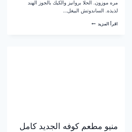
مره موزون. الحلا بروانيز والكيك بالجوز الهند
لذيذه. الساندوتش البيغل…
منيو
اقرأ المزيد
كوفي
هاف
مليون
الجديد
بالأسعار
كاملة
منيو مطعم كوفه الجديد كامل