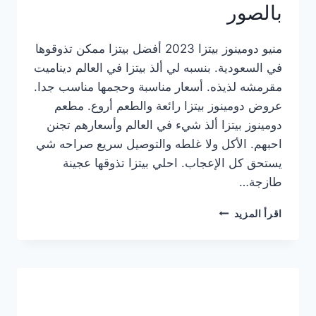
بالصور
منيو دومينوز بيتزا 2023 أفضل بيتزا ممكن تذوقوها
في السعودية. بنسبه لي ألذ بيتزا في العالم ديناميت
مقرمشه لذيذه. أسعار مناسبة وحجمها مناسب جدا.
عروض دومينوز بيتزا رائعة والطعم أروع. مطعم
دومينوز بيتزا ألذ شيء في العالم وأسعارهم تجنن
احبهم. الأكل ولا غلطه والتوصيل سريع صراحه شي
يستحق كل الإعجاب. احلي بيتزا تذوقها عجينة
طازجة…
منيو
اقرأ المزيد
دومينوز
بيتزا
2023
–
أسعار
المنيو
الجديد