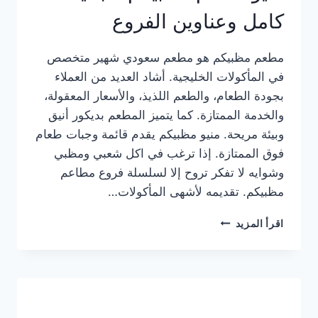
كامل وعناوين الفروع
مطعم مظبيكم هو مطعم سعودي شهير متخصص
في المأكولات الخليجية. أشاد العديد من العملاء
بجودة الطعام، والطعم اللذيذ، والأسعار المعقولة،
والخدمة الممتازة. كما يتميز المطعم بديكور أنيق
وبيئة مريحة. منيو مظبيكم يقدم قائمة وجبات طعام
فوق الممتازة. إذا ترغب في اكل شعبي ومظبي
وشوايه لا تفكر تروح إلا لسلسلة فروع مطاعم
مظبيكم. تقديمه لأشهى المأكولات…
منيو
اقرأ المزيد
مطعم
مظبيكم
الجديد
كامل
وعناوين
الفروع