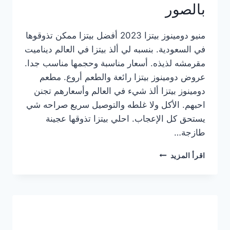
بالصور
منيو دومينوز بيتزا 2023 أفضل بيتزا ممكن تذوقوها
في السعودية. بنسبه لي ألذ بيتزا في العالم ديناميت
مقرمشه لذيذه. أسعار مناسبة وحجمها مناسب جدا.
عروض دومينوز بيتزا رائعة والطعم أروع. مطعم
دومينوز بيتزا ألذ شيء في العالم وأسعارهم تجنن
احبهم. الأكل ولا غلطه والتوصيل سريع صراحه شي
يستحق كل الإعجاب. احلي بيتزا تذوقها عجينة
طازجة…
منيو
اقرأ المزيد
دومينوز
بيتزا
2023
–
أسعار
المنيو
الجديد