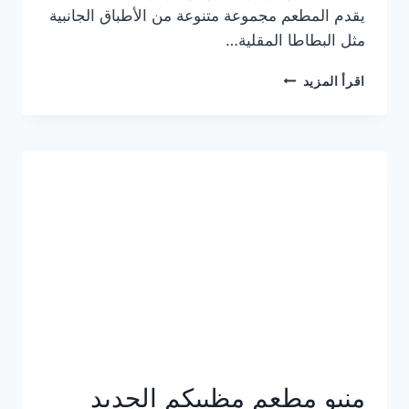
يقدم المطعم مجموعة متنوعة من الأطباق الجانبية
مثل البطاطا المقلية…
أسعار
اقرأ المزيد
منيو
مطعم
جان
برجر
الجديد
كامل
وعناوين
الفروع
منيو مطعم مظبيكم الجديد