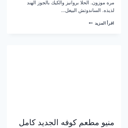
مره موزون. الحلا بروانيز والكيك بالجوز الهند
لذيذه. الساندوتش البيغل…
منيو
اقرأ المزيد
كوفي
هاف
مليون
الجديد
بالأسعار
كاملة
منيو مطعم كوفه الجديد كامل