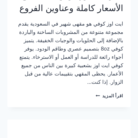
الأسعار كاملة وعناوين الفروع
ايت اوز كوفي هو مقهى شهير في السعودية يقدم
مجموعة متنوعة من المشروبات الساخنة والباردة
بالإضافة إلى الحلويات والوجبات الخفيفة. يتميز
كوفي 8oz بتصميم عصري وطاقم الودود. يوفر
أجواء رائعة للدراسة أو العمل أو الاسترخاء. يتمتع
كوفي ايت اوز بشعبية كبيرة بين الناس من جميع
الأعمار. يحظى المقهي بتقييمات عالية من قبل
الزوار. إذا كنت…
منيو
اقرأ المزيد
ايت
اوز
كوفي
الجديد
مع
الأسعار