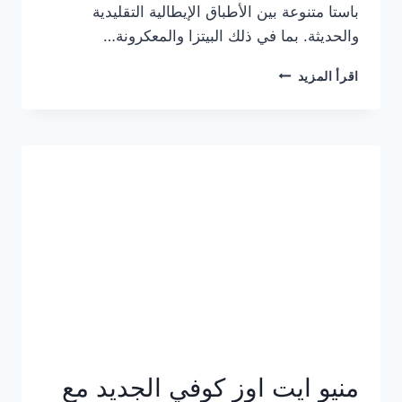
باستا متنوعة بين الأطباق الإيطالية التقليدية
والحديثة. بما في ذلك البيتزا والمعكرونة…
أسعار
اقرأ المزيد
منيو
كازا
باستا
الجديد
كامل
وعناوين
الفروع
منيو ايت اوز كوفي الجديد مع