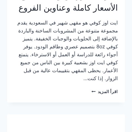
الأسعار كاملة وعناوين الفروع
ايت اوز كوفي هو مقهى شهير في السعودية يقدم
مجموعة متنوعة من المشروبات الساخنة والباردة
بالإضافة إلى الحلويات والوجبات الخفيفة. يتميز
كوفي 8oz بتصميم عصري وطاقم الودود. يوفر
أجواء رائعة للدراسة أو العمل أو الاسترخاء. يتمتع
كوفي ايت اوز بشعبية كبيرة بين الناس من جميع
الأعمار. يحظى المقهي بتقييمات عالية من قبل
الزوار. إذا كنت…
منيو
اقرأ المزيد
ايت
اوز
كوفي
الجديد
مع
الأسعار