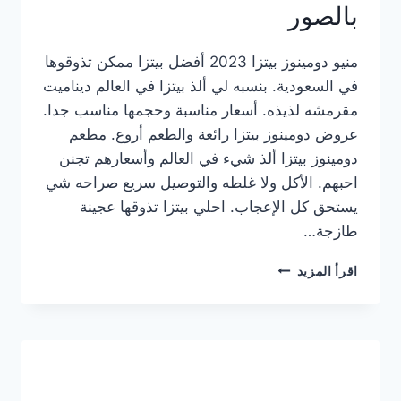
بالصور
منيو دومينوز بيتزا 2023 أفضل بيتزا ممكن تذوقوها
في السعودية. بنسبه لي ألذ بيتزا في العالم ديناميت
مقرمشه لذيذه. أسعار مناسبة وحجمها مناسب جدا.
عروض دومينوز بيتزا رائعة والطعم أروع. مطعم
دومينوز بيتزا ألذ شيء في العالم وأسعارهم تجنن
احبهم. الأكل ولا غلطه والتوصيل سريع صراحه شي
يستحق كل الإعجاب. احلي بيتزا تذوقها عجينة
طازجة…
منيو
اقرأ المزيد
دومينوز
بيتزا
2023
–
أسعار
المنيو
الجديد