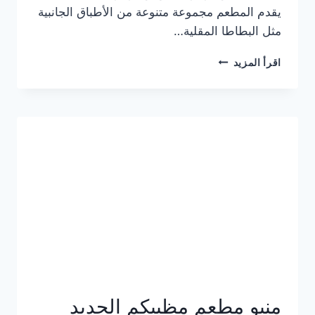
يقدم المطعم مجموعة متنوعة من الأطباق الجانبية
مثل البطاطا المقلية…
أسعار
اقرأ المزيد
منيو
مطعم
جان
برجر
الجديد
كامل
وعناوين
الفروع
منيو مطعم مظبيكم الجديد