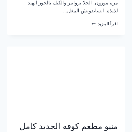
مره موزون. الحلا بروانيز والكيك بالجوز الهند
لذيذه. الساندوتش البيغل…
منيو
اقرأ المزيد
كوفي
هاف
مليون
الجديد
بالأسعار
كاملة
منيو مطعم كوفه الجديد كامل