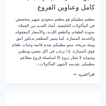
كامل وعناوين الفروع
مطعم مظبيكم هو مطعم سعودي شهير متخصص
في المأكولات الخليجية. أشاد العديد من العملاء
بجودة الطعام، والطعم اللذيذ، والأسعار المعقولة،
والخدمة الممتازة. كما يتميز المطعم بديكور أنيق
وبيئة مريحة. منيو مظبيكم يقدم قائمة وجبات طعام
فوق الممتازة. إذا ترغب في اكل شعبي ومظبي
وشوايه لا تفكر تروح إلا لسلسلة فروع مطاعم
مظبيكم. تقديمه لأشهى المأكولات…
منيو
اقرأ المزيد
مطعم
مظبيكم
الجديد
كامل
وعناوين
الفروع