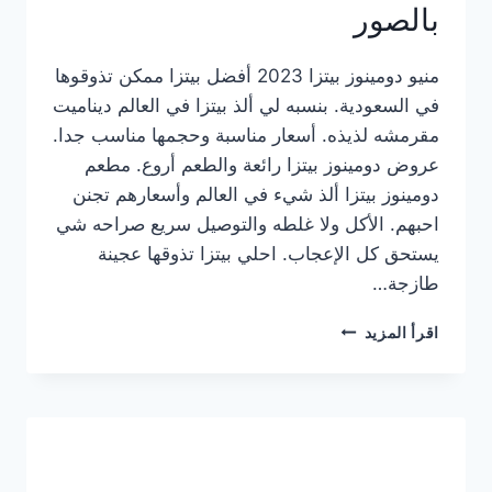
بالصور
منيو دومينوز بيتزا 2023 أفضل بيتزا ممكن تذوقوها
في السعودية. بنسبه لي ألذ بيتزا في العالم ديناميت
مقرمشه لذيذه. أسعار مناسبة وحجمها مناسب جدا.
عروض دومينوز بيتزا رائعة والطعم أروع. مطعم
دومينوز بيتزا ألذ شيء في العالم وأسعارهم تجنن
احبهم. الأكل ولا غلطه والتوصيل سريع صراحه شي
يستحق كل الإعجاب. احلي بيتزا تذوقها عجينة
طازجة…
منيو
اقرأ المزيد
دومينوز
بيتزا
2023
–
أسعار
المنيو
الجديد