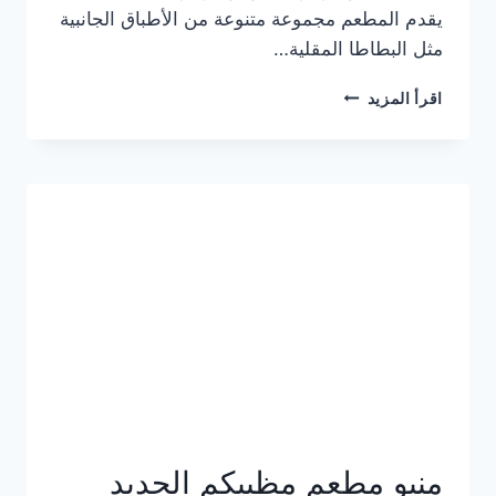
يقدم المطعم مجموعة متنوعة من الأطباق الجانبية
مثل البطاطا المقلية…
أسعار
اقرأ المزيد
منيو
مطعم
جان
برجر
الجديد
كامل
وعناوين
الفروع
منيو مطعم مظبيكم الجديد