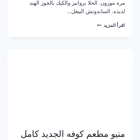
مره موزون. الحلا بروانيز والكيك بالجوز الهند
لذيذه. الساندوتش البيغل…
منيو
اقرأ المزيد
كوفي
هاف
مليون
الجديد
بالأسعار
كاملة
منيو مطعم كوفه الجديد كامل