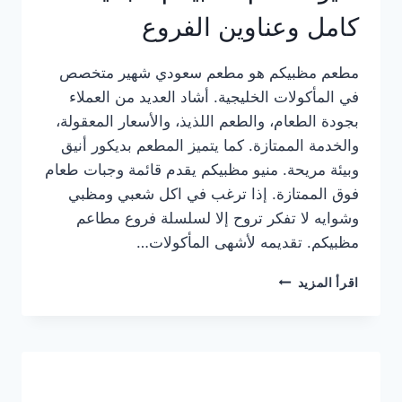
كامل وعناوين الفروع
مطعم مظبيكم هو مطعم سعودي شهير متخصص
في المأكولات الخليجية. أشاد العديد من العملاء
بجودة الطعام، والطعم اللذيذ، والأسعار المعقولة،
والخدمة الممتازة. كما يتميز المطعم بديكور أنيق
وبيئة مريحة. منيو مظبيكم يقدم قائمة وجبات طعام
فوق الممتازة. إذا ترغب في اكل شعبي ومظبي
وشوايه لا تفكر تروح إلا لسلسلة فروع مطاعم
مظبيكم. تقديمه لأشهى المأكولات…
منيو
اقرأ المزيد
مطعم
مظبيكم
الجديد
كامل
وعناوين
الفروع