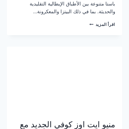
باستا متنوعة بين الأطباق الإيطالية التقليدية
والحديثة. بما في ذلك البيتزا والمعكرونة…
أسعار
اقرأ المزيد
منيو
كازا
باستا
الجديد
كامل
وعناوين
الفروع
منيو ايت اوز كوفي الجديد مع