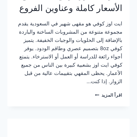
الأسعار كاملة وعناوين الفروع
ايت اوز كوفي هو مقهى شهير في السعودية يقدم
مجموعة متنوعة من المشروبات الساخنة والباردة
بالإضافة إلى الحلويات والوجبات الخفيفة. يتميز
كوفي 8oz بتصميم عصري وطاقم الودود. يوفر
أجواء رائعة للدراسة أو العمل أو الاسترخاء. يتمتع
كوفي ايت اوز بشعبية كبيرة بين الناس من جميع
الأعمار. يحظى المقهي بتقييمات عالية من قبل
الزوار. إذا كنت…
منيو
اقرأ المزيد
ايت
اوز
كوفي
الجديد
مع
الأسعار