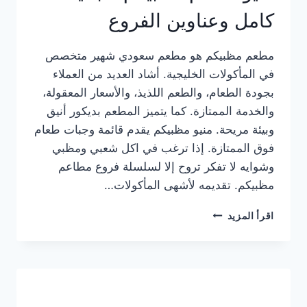
كامل وعناوين الفروع
مطعم مظبيكم هو مطعم سعودي شهير متخصص
في المأكولات الخليجية. أشاد العديد من العملاء
بجودة الطعام، والطعم اللذيذ، والأسعار المعقولة،
والخدمة الممتازة. كما يتميز المطعم بديكور أنيق
وبيئة مريحة. منيو مظبيكم يقدم قائمة وجبات طعام
فوق الممتازة. إذا ترغب في اكل شعبي ومظبي
وشوايه لا تفكر تروح إلا لسلسلة فروع مطاعم
مظبيكم. تقديمه لأشهى المأكولات…
منيو
اقرأ المزيد
مطعم
مظبيكم
الجديد
كامل
وعناوين
الفروع