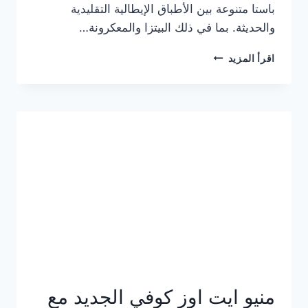
باستا متنوعة بين الأطباق الإيطالية التقليدية
والحديثة. بما في ذلك البيتزا والمعكرونة…
أسعار
اقرأ المزيد
منيو
كازا
باستا
الجديد
كامل
وعناوين
الفروع
منيو ايت اوز كوفي الجديد مع