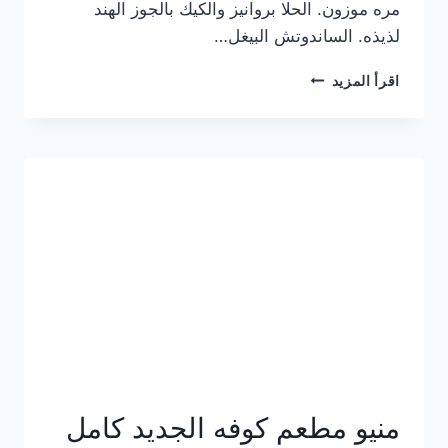
مره موزون. الحلا بروانيز والكيك بالجوز الهند
لذيذه. الساندوتش البيغل…
منيو
اقرأ المزيد
كوفي
هاف
مليون
الجديد
بالأسعار
كاملة
منيو مطعم كوفه الجديد كامل