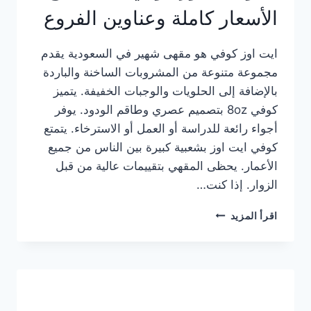
الأسعار كاملة وعناوين الفروع
ايت اوز كوفي هو مقهى شهير في السعودية يقدم
مجموعة متنوعة من المشروبات الساخنة والباردة
بالإضافة إلى الحلويات والوجبات الخفيفة. يتميز
كوفي 8oz بتصميم عصري وطاقم الودود. يوفر
أجواء رائعة للدراسة أو العمل أو الاسترخاء. يتمتع
كوفي ايت اوز بشعبية كبيرة بين الناس من جميع
الأعمار. يحظى المقهي بتقييمات عالية من قبل
الزوار. إذا كنت…
منيو
اقرأ المزيد
ايت
اوز
كوفي
الجديد
مع
الأسعار