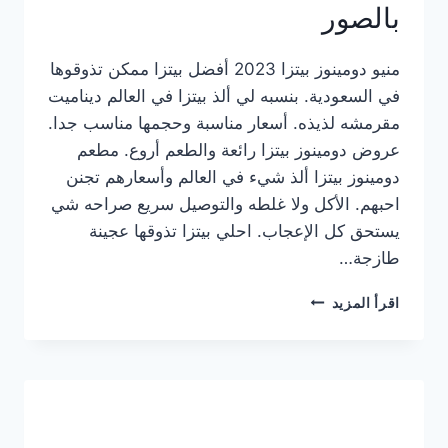
بالصور
منيو دومينوز بيتزا 2023 أفضل بيتزا ممكن تذوقوها
في السعودية. بنسبه لي ألذ بيتزا في العالم ديناميت
مقرمشه لذيذه. أسعار مناسبة وحجمها مناسب جدا.
عروض دومينوز بيتزا رائعة والطعم أروع. مطعم
دومينوز بيتزا ألذ شيء في العالم وأسعارهم تجنن
احبهم. الأكل ولا غلطه والتوصيل سريع صراحه شي
يستحق كل الإعجاب. احلي بيتزا تذوقها عجينة
طازجة…
منيو
اقرأ المزيد
دومينوز
بيتزا
2023
–
أسعار
المنيو
الجديد