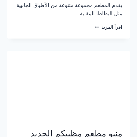
يقدم المطعم مجموعة متنوعة من الأطباق الجانبية
مثل البطاطا المقلية…
أسعار
اقرأ المزيد
منيو
مطعم
جان
برجر
الجديد
كامل
وعناوين
الفروع
منيو مطعم مظبيكم الجديد