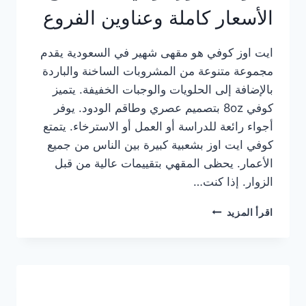
الأسعار كاملة وعناوين الفروع
ايت اوز كوفي هو مقهى شهير في السعودية يقدم
مجموعة متنوعة من المشروبات الساخنة والباردة
بالإضافة إلى الحلويات والوجبات الخفيفة. يتميز
كوفي 8oz بتصميم عصري وطاقم الودود. يوفر
أجواء رائعة للدراسة أو العمل أو الاسترخاء. يتمتع
كوفي ايت اوز بشعبية كبيرة بين الناس من جميع
الأعمار. يحظى المقهي بتقييمات عالية من قبل
الزوار. إذا كنت…
منيو
اقرأ المزيد
ايت
اوز
كوفي
الجديد
مع
الأسعار