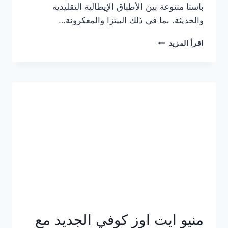
باستا متنوعة بين الأطباق الإيطالية التقليدية
والحديثة. بما في ذلك البيتزا والمعكرونة…
أسعار
اقرأ المزيد
منيو
كازا
باستا
الجديد
كامل
وعناوين
الفروع
منيو ايت اوز كوفي الجديد مع