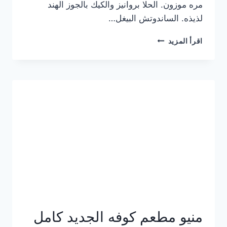
مره موزون. الحلا بروانيز والكيك بالجوز الهند
لذيذه. الساندوتش البيغل…
منيو
اقرأ المزيد
كوفي
هاف
مليون
الجديد
بالأسعار
كاملة
منيو مطعم كوفه الجديد كامل