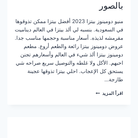
بالصور
منيو دومينوز بيتزا 2023 أفضل بيتزا ممكن تذوقوها
في السعودية. بنسبه لي ألذ بيتزا في العالم ديناميت
مقرمشه لذيذه. أسعار مناسبة وحجمها مناسب جدا.
عروض دومينوز بيتزا رائعة والطعم أروع. مطعم
دومينوز بيتزا ألذ شيء في العالم وأسعارهم تجنن
احبهم. الأكل ولا غلطه والتوصيل سريع صراحه شي
يستحق كل الإعجاب. احلي بيتزا تذوقها عجينة
طازجة…
منيو
اقرأ المزيد
دومينوز
بيتزا
2023
–
أسعار
المنيو
الجديد