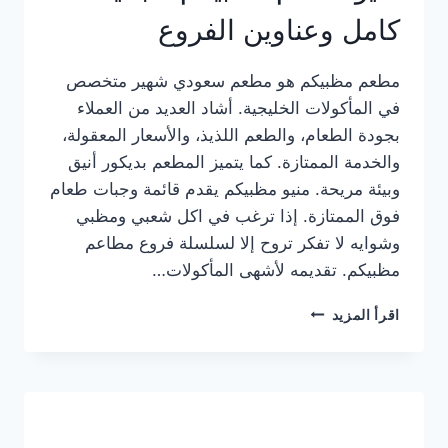
كامل وعناوين الفروع
مطعم مظبيكم هو مطعم سعودي شهير متخصص
في المأكولات الخليجية. أشاد العديد من العملاء
بجودة الطعام، والطعم اللذيذ، والأسعار المعقولة،
والخدمة الممتازة. كما يتميز المطعم بديكور أنيق
وبيئة مريحة. منيو مظبيكم يقدم قائمة وجبات طعام
فوق الممتازة. إذا ترغب في اكل شعبي ومظبي
وشوايه لا تفكر تروح إلا لسلسلة فروع مطاعم
مظبيكم. تقديمه لأشهى المأكولات…
منيو
اقرأ المزيد
مطعم
مظبيكم
الجديد
كامل
وعناوين
الفروع