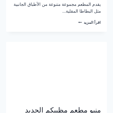
يقدم المطعم مجموعة متنوعة من الأطباق الجانبية
مثل البطاطا المقلية…
أسعار
اقرأ المزيد
منيو
مطعم
جان
برجر
الجديد
كامل
وعناوين
الفروع
منيو مطعم مظبيكم الجديد