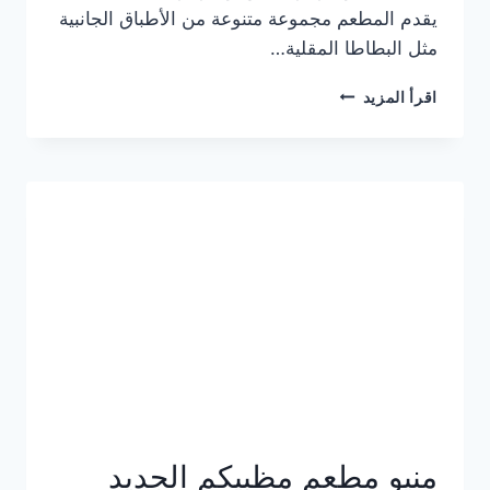
يقدم المطعم مجموعة متنوعة من الأطباق الجانبية
مثل البطاطا المقلية…
أسعار
اقرأ المزيد
منيو
مطعم
جان
برجر
الجديد
كامل
وعناوين
الفروع
منيو مطعم مظبيكم الجديد