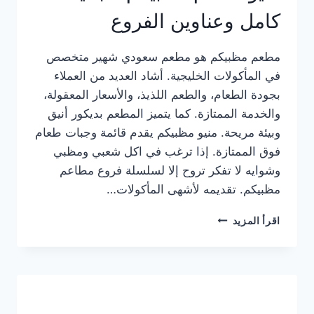
كامل وعناوين الفروع
مطعم مظبيكم هو مطعم سعودي شهير متخصص
في المأكولات الخليجية. أشاد العديد من العملاء
بجودة الطعام، والطعم اللذيذ، والأسعار المعقولة،
والخدمة الممتازة. كما يتميز المطعم بديكور أنيق
وبيئة مريحة. منيو مظبيكم يقدم قائمة وجبات طعام
فوق الممتازة. إذا ترغب في اكل شعبي ومظبي
وشوايه لا تفكر تروح إلا لسلسلة فروع مطاعم
مظبيكم. تقديمه لأشهى المأكولات…
منيو
اقرأ المزيد
مطعم
مظبيكم
الجديد
كامل
وعناوين
الفروع