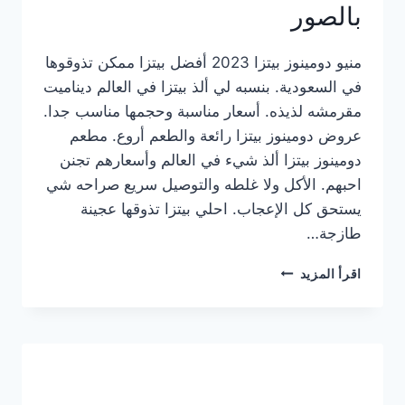
بالصور
منيو دومينوز بيتزا 2023 أفضل بيتزا ممكن تذوقوها
في السعودية. بنسبه لي ألذ بيتزا في العالم ديناميت
مقرمشه لذيذه. أسعار مناسبة وحجمها مناسب جدا.
عروض دومينوز بيتزا رائعة والطعم أروع. مطعم
دومينوز بيتزا ألذ شيء في العالم وأسعارهم تجنن
احبهم. الأكل ولا غلطه والتوصيل سريع صراحه شي
يستحق كل الإعجاب. احلي بيتزا تذوقها عجينة
طازجة…
منيو
اقرأ المزيد
دومينوز
بيتزا
2023
–
أسعار
المنيو
الجديد