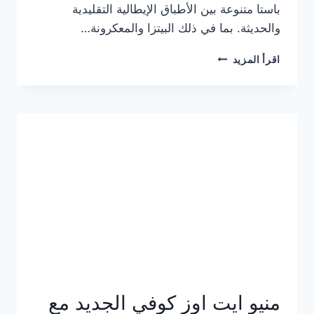
باستا متنوعة بين الأطباق الإيطالية التقليدية
والحديثة. بما في ذلك البيتزا والمعكرونة…
أسعار
اقرأ المزيد
منيو
كازا
باستا
الجديد
كامل
وعناوين
الفروع
منيو ايت اوز كوفي الجديد مع