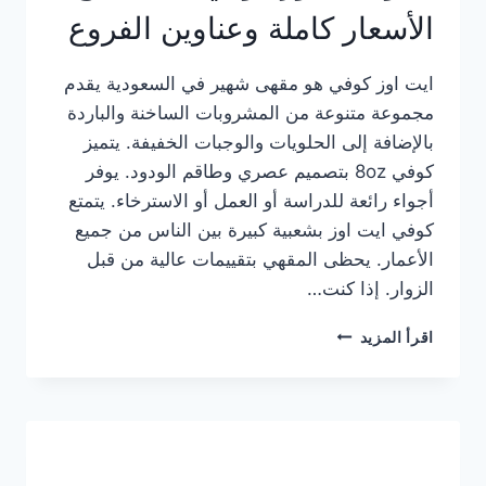
الأسعار كاملة وعناوين الفروع
ايت اوز كوفي هو مقهى شهير في السعودية يقدم
مجموعة متنوعة من المشروبات الساخنة والباردة
بالإضافة إلى الحلويات والوجبات الخفيفة. يتميز
كوفي 8oz بتصميم عصري وطاقم الودود. يوفر
أجواء رائعة للدراسة أو العمل أو الاسترخاء. يتمتع
كوفي ايت اوز بشعبية كبيرة بين الناس من جميع
الأعمار. يحظى المقهي بتقييمات عالية من قبل
الزوار. إذا كنت…
منيو
اقرأ المزيد
ايت
اوز
كوفي
الجديد
مع
الأسعار