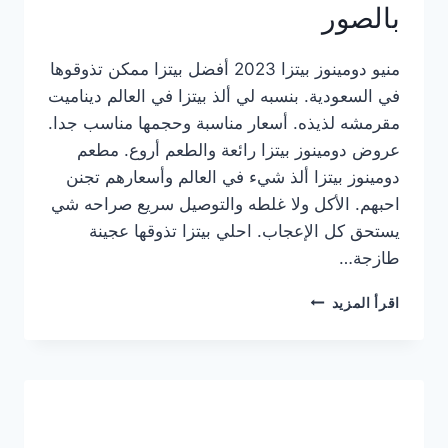
بالصور
منيو دومينوز بيتزا 2023 أفضل بيتزا ممكن تذوقوها
في السعودية. بنسبه لي ألذ بيتزا في العالم ديناميت
مقرمشه لذيذه. أسعار مناسبة وحجمها مناسب جدا.
عروض دومينوز بيتزا رائعة والطعم أروع. مطعم
دومينوز بيتزا ألذ شيء في العالم وأسعارهم تجنن
احبهم. الأكل ولا غلطه والتوصيل سريع صراحه شي
يستحق كل الإعجاب. احلي بيتزا تذوقها عجينة
طازجة…
منيو
اقرأ المزيد
دومينوز
بيتزا
2023
–
أسعار
المنيو
الجديد