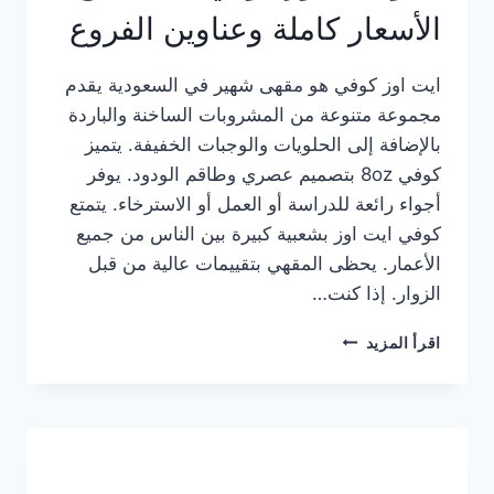
الأسعار كاملة وعناوين الفروع
ايت اوز كوفي هو مقهى شهير في السعودية يقدم
مجموعة متنوعة من المشروبات الساخنة والباردة
بالإضافة إلى الحلويات والوجبات الخفيفة. يتميز
كوفي 8oz بتصميم عصري وطاقم الودود. يوفر
أجواء رائعة للدراسة أو العمل أو الاسترخاء. يتمتع
كوفي ايت اوز بشعبية كبيرة بين الناس من جميع
الأعمار. يحظى المقهي بتقييمات عالية من قبل
الزوار. إذا كنت…
منيو
اقرأ المزيد
ايت
اوز
كوفي
الجديد
مع
الأسعار