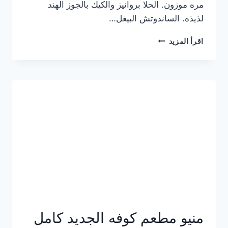
مره موزون. الحلا بروانيز والكيك بالجوز الهند
لذيذه. الساندوتش البيغل…
منيو
اقرأ المزيد
كوفي
هاف
مليون
الجديد
بالأسعار
كاملة
منيو مطعم كوفه الجديد كامل