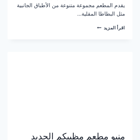
يقدم المطعم مجموعة متنوعة من الأطباق الجانبية
مثل البطاطا المقلية…
أسعار
اقرأ المزيد
منيو
مطعم
جان
برجر
الجديد
كامل
وعناوين
الفروع
منيو مطعم مظبيكم الجديد