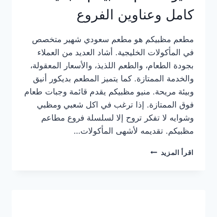
كامل وعناوين الفروع
مطعم مظبيكم هو مطعم سعودي شهير متخصص
في المأكولات الخليجية. أشاد العديد من العملاء
بجودة الطعام، والطعم اللذيذ، والأسعار المعقولة،
والخدمة الممتازة. كما يتميز المطعم بديكور أنيق
وبيئة مريحة. منيو مظبيكم يقدم قائمة وجبات طعام
فوق الممتازة. إذا ترغب في اكل شعبي ومظبي
وشوايه لا تفكر تروح إلا لسلسلة فروع مطاعم
مظبيكم. تقديمه لأشهى المأكولات…
منيو
اقرأ المزيد
مطعم
مظبيكم
الجديد
كامل
وعناوين
الفروع