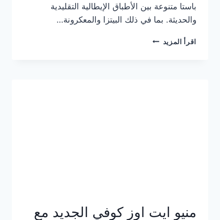
باستا متنوعة بين الأطباق الإيطالية التقليدية
والحديثة. بما في ذلك البيتزا والمعكرونة…
أسعار
اقرأ المزيد
منيو
كازا
باستا
الجديد
كامل
وعناوين
الفروع
منيو ايت اوز كوفي الجديد مع