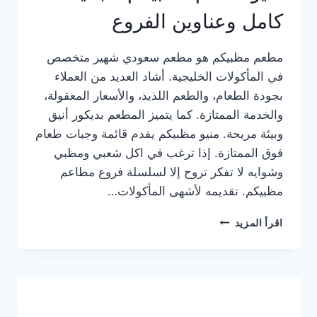
كامل وعناوين الفروع
مطعم مظبيكم هو مطعم سعودي شهير متخصص
في المأكولات الخليجية. أشاد العديد من العملاء
بجودة الطعام، والطعم اللذيذ، والأسعار المعقولة،
والخدمة الممتازة. كما يتميز المطعم بديكور أنيق
وبيئة مريحة. منيو مظبيكم يقدم قائمة وجبات طعام
فوق الممتازة. إذا ترغب في اكل شعبي ومظبي
وشوايه لا تفكر تروح إلا لسلسلة فروع مطاعم
مظبيكم. تقديمه لأشهى المأكولات…
منيو
اقرأ المزيد
مطعم
مظبيكم
الجديد
كامل
وعناوين
الفروع