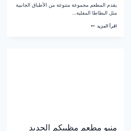
يقدم المطعم مجموعة متنوعة من الأطباق الجانبية
مثل البطاطا المقلية…
أسعار
اقرأ المزيد
منيو
مطعم
جان
برجر
الجديد
كامل
وعناوين
الفروع
منيو مطعم مظبيكم الجديد