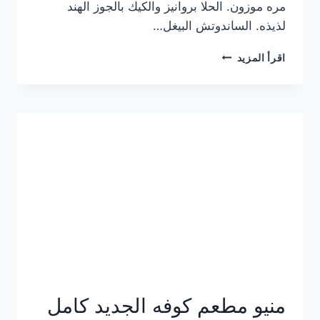
مره موزون. الحلا بروانيز والكيك بالجوز الهند
لذيذه. الساندوتش البيغل…
منيو
اقرأ المزيد
كوفي
هاف
مليون
الجديد
بالأسعار
كاملة
منيو مطعم كوفه الجديد كامل