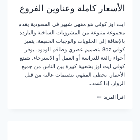
الأسعار كاملة وعناوين الفروع
ايت اوز كوفي هو مقهى شهير في السعودية يقدم
مجموعة متنوعة من المشروبات الساخنة والباردة
بالإضافة إلى الحلويات والوجبات الخفيفة. يتميز
كوفي 8oz بتصميم عصري وطاقم الودود. يوفر
أجواء رائعة للدراسة أو العمل أو الاسترخاء. يتمتع
كوفي ايت اوز بشعبية كبيرة بين الناس من جميع
الأعمار. يحظى المقهي بتقييمات عالية من قبل
الزوار. إذا كنت…
منيو
اقرأ المزيد
ايت
اوز
كوفي
الجديد
مع
الأسعار