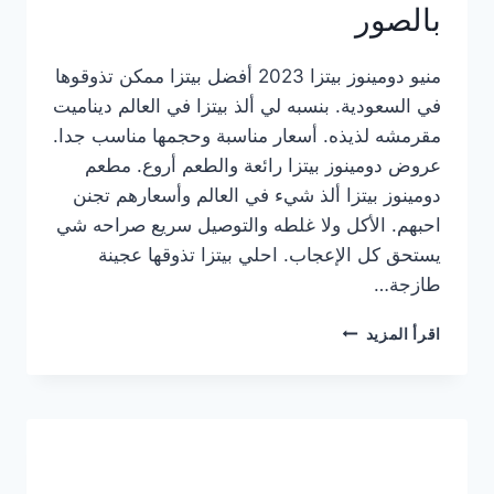
بالصور
منيو دومينوز بيتزا 2023 أفضل بيتزا ممكن تذوقوها
في السعودية. بنسبه لي ألذ بيتزا في العالم ديناميت
مقرمشه لذيذه. أسعار مناسبة وحجمها مناسب جدا.
عروض دومينوز بيتزا رائعة والطعم أروع. مطعم
دومينوز بيتزا ألذ شيء في العالم وأسعارهم تجنن
احبهم. الأكل ولا غلطه والتوصيل سريع صراحه شي
يستحق كل الإعجاب. احلي بيتزا تذوقها عجينة
طازجة…
منيو
اقرأ المزيد
دومينوز
بيتزا
2023
–
أسعار
المنيو
الجديد