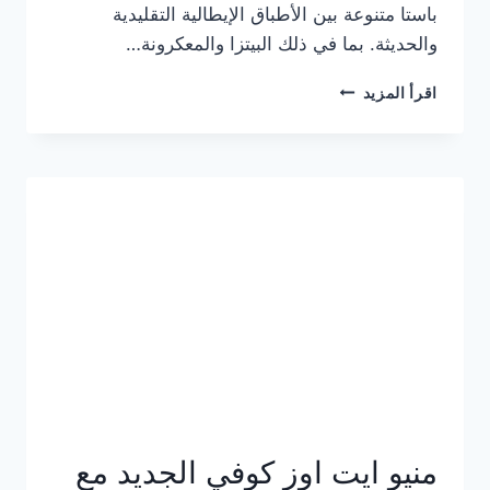
باستا متنوعة بين الأطباق الإيطالية التقليدية
والحديثة. بما في ذلك البيتزا والمعكرونة…
أسعار
اقرأ المزيد
منيو
كازا
باستا
الجديد
كامل
وعناوين
الفروع
منيو ايت اوز كوفي الجديد مع