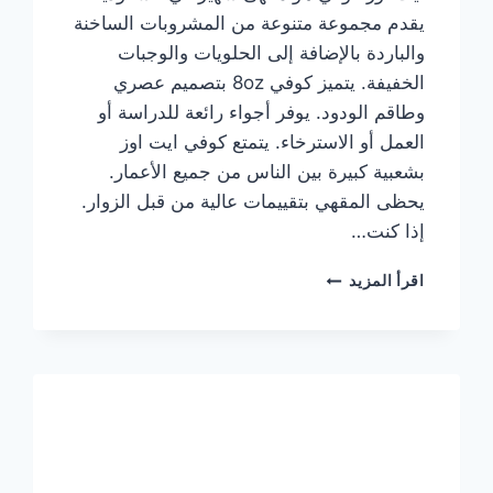
يقدم مجموعة متنوعة من المشروبات الساخنة
والباردة بالإضافة إلى الحلويات والوجبات
الخفيفة. يتميز كوفي 8oz بتصميم عصري
وطاقم الودود. يوفر أجواء رائعة للدراسة أو
العمل أو الاسترخاء. يتمتع كوفي ايت اوز
بشعبية كبيرة بين الناس من جميع الأعمار.
يحظى المقهي بتقييمات عالية من قبل الزوار.
إذا كنت…
منيو
اقرأ المزيد
ايت
اوز
كوفي
الجديد
مع
الأسعار
كاملة
وعناوين
الفروع