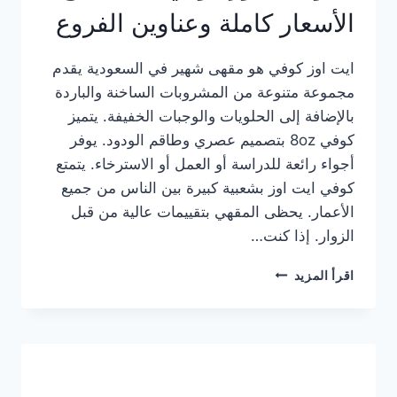
الأسعار كاملة وعناوين الفروع
ايت اوز كوفي هو مقهى شهير في السعودية يقدم
مجموعة متنوعة من المشروبات الساخنة والباردة
بالإضافة إلى الحلويات والوجبات الخفيفة. يتميز
كوفي 8oz بتصميم عصري وطاقم الودود. يوفر
أجواء رائعة للدراسة أو العمل أو الاسترخاء. يتمتع
كوفي ايت اوز بشعبية كبيرة بين الناس من جميع
الأعمار. يحظى المقهي بتقييمات عالية من قبل
الزوار. إذا كنت…
منيو
اقرأ المزيد
ايت
اوز
كوفي
الجديد
مع
الأسعار