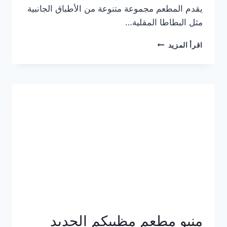
يقدم المطعم مجموعة متنوعة من الأطباق الجانبية
مثل البطاطا المقلية…
أسعار
اقرأ المزيد
منيو
مطعم
جان
برجر
الجديد
كامل
وعناوين
الفروع
منيو مطعم مظبيكم الجديد