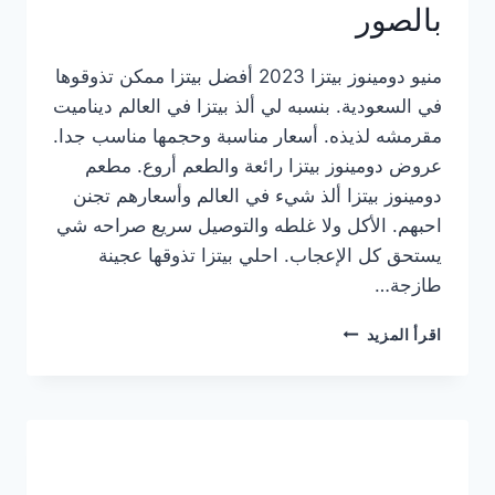
بالصور
منيو دومينوز بيتزا 2023 أفضل بيتزا ممكن تذوقوها
في السعودية. بنسبه لي ألذ بيتزا في العالم ديناميت
مقرمشه لذيذه. أسعار مناسبة وحجمها مناسب جدا.
عروض دومينوز بيتزا رائعة والطعم أروع. مطعم
دومينوز بيتزا ألذ شيء في العالم وأسعارهم تجنن
احبهم. الأكل ولا غلطه والتوصيل سريع صراحه شي
يستحق كل الإعجاب. احلي بيتزا تذوقها عجينة
طازجة…
منيو
اقرأ المزيد
دومينوز
بيتزا
2023
–
أسعار
المنيو
الجديد