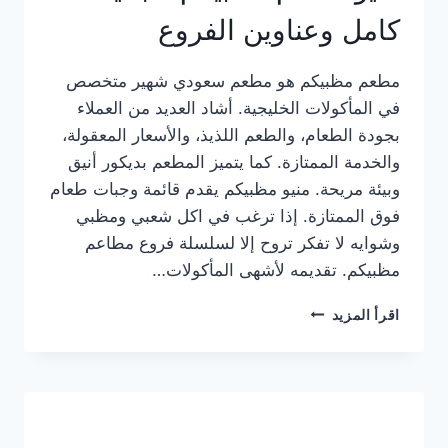
كامل وعناوين الفروع
مطعم مظبيكم هو مطعم سعودي شهير متخصص
في المأكولات الخليجية. أشاد العديد من العملاء
بجودة الطعام، والطعم اللذيذ، والأسعار المعقولة،
والخدمة الممتازة. كما يتميز المطعم بديكور أنيق
وبيئة مريحة. منيو مظبيكم يقدم قائمة وجبات طعام
فوق الممتازة. إذا ترغب في اكل شعبي ومظبي
وشوايه لا تفكر تروح إلا لسلسلة فروع مطاعم
مظبيكم. تقديمه لأشهى المأكولات…
منيو
اقرأ المزيد
مطعم
مظبيكم
الجديد
كامل
وعناوين
الفروع