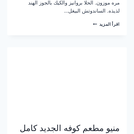
مره موزون. الحلا بروانيز والكيك بالجوز الهند
لذيذه. الساندوتش البيغل…
منيو
اقرأ المزيد
كوفي
هاف
مليون
الجديد
بالأسعار
كاملة
منيو مطعم كوفه الجديد كامل