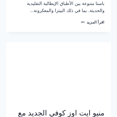
باستا متنوعة بين الأطباق الإيطالية التقليدية
والحديثة. بما في ذلك البيتزا والمعكرونة…
أسعار
اقرأ المزيد
منيو
كازا
باستا
الجديد
كامل
وعناوين
الفروع
منيو ايت اوز كوفي الجديد مع